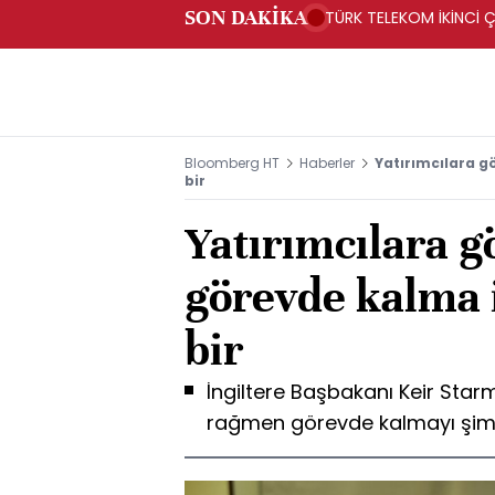
SON DAKİKA
TÜRK TELEKOM İKİNCİ Ç
Bloomberg HT
Haberler
Yatırımcılara g
bir
Yatırımcılara g
görevde kalma 
bir
İngiltere Başbakanı Keir Star
rağmen görevde kalmayı şimdi