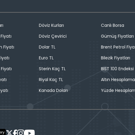
rı
Döviz Kurları
Canlı Borsa
Fiyatı
Döviz Çevirici
Gümüş Fiyatları
n Fiyatı
Dolar TL
Brent Petrol Fiya
iyatı
Euro TL
Bilezik Fiyatları
 Fiyatı
Sterin Kaç TL
BIST 100 Endeksi
yatı
Riyal Kaç TL
Altın Hesaplama
iyatı
Kanada Doları
Yüzde Hesapla