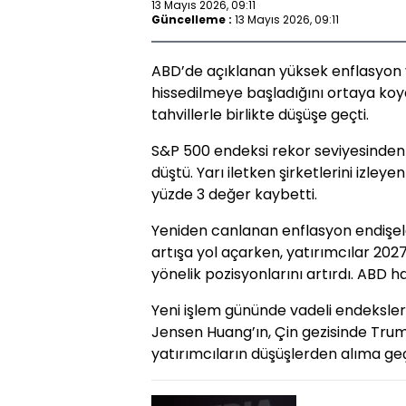
13 Mayıs 2026, 09:11
Güncelleme :
13 Mayıs 2026, 09:11
ABD’de açıklanan yüksek enflasyon ver
hissedilmeye başladığını ortaya koy
tahvillerle birlikte düşüşe geçti.
S&P 500 endeksi rekor seviyesinden g
düştü. Yarı iletken şirketlerini izle
yüzde 3 değer kaybetti.
Yeniden canlanan enflasyon endişeler
artışa yol açarken, yatırımcılar 2027
yönelik pozisyonlarını artırdı. ABD h
Yeni işlem gününde vadeli endeksler 
Jensen Huang’ın, Çin gezisinde Trum
yatırımcıların düşüşlerden alıma geçm