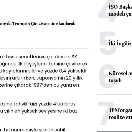
4
İSO Başka
modeli ça
ng da Trump'ın Çin ziyaretine katılacak
5
İki İngili
e hisse senetlerinin çip devleri SK
6
ğünde ilk düşüşlerini tersine çevirerek
ayıplarını sildi ve yüzde 0,4 yükseldi.
Küresel ar
ısını artırırken, Japonya’nın 20 yıllık
taşıdı
 üzerine çıkarak 1997’den bu yana en
7
Hazine tahvili faizi yüzde 4’ün biraz
JPMorgan
 bu yılın en yüksek seviyesine iki baz
realize ett
zin tırmanmasıyla sterlin sabit