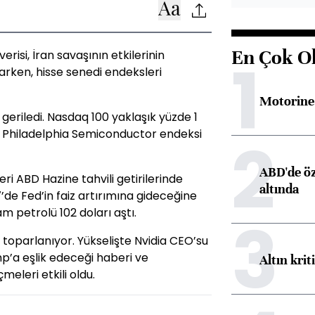
En Çok O
isi, İran savaşının etkilerinin
1
arken, hisse senedi endeksleri
Motorine 
eriledi. Nasdaq 100 yaklaşık yüzde 1
yen Philadelphia Semiconductor endeksi
2
ABD'de öz
i ABD Hazine tahvili getirilerinde
altında
’de Fed’in faiz artırımına gideceğine
am petrolü 102 doları aştı.
3
toparlanıyor. Yükselişte Nvidia CEO’su
p’a eşlik edeceği haberi ve
Altın krit
eleri etkili oldu.