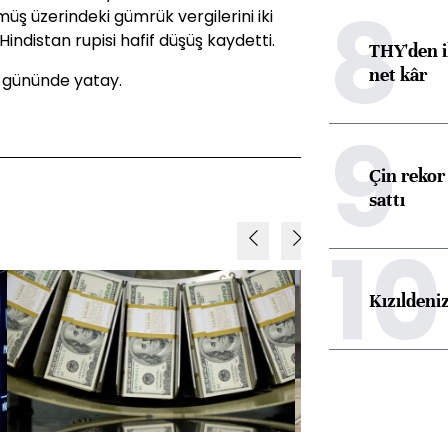
8
ş üzerindeki gümrük vergilerini iki
ndistan rupisi hafif düşüş kaydetti.
THY'den i
net kâr
 gününde yatay.
9
Çin rekor 
sattı
10
Kızıldeni