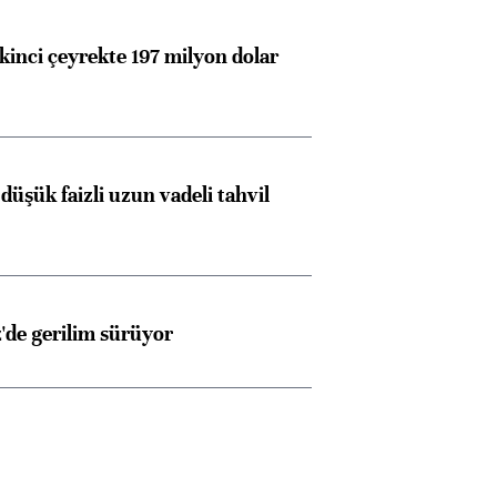
kinci çeyrekte 197 milyon dolar
düşük faizli uzun vadeli tahvil
Almanya, Commerzbank
Ba
z'de gerilim sürüyor
konusunda Unicredit ile
me
görüşmelere hazırlanıyor