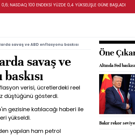
0,6; NASDAQ 100 ENDEKSİ YÜZDE 0,4 YÜKSELİŞLE GÜNE BAŞLADI
larda savaş ve ABD enflasyonu baskısı
Öne Çıka
arda savaş ve
Altında Fed baskıs
 baskısı
lasyon verisi, ücretlerdeki reel
kez düştüğünü gösterdi.
n gezisine katılacağı haberi ile
ri yükseldi.
Bakır rekor seviy
nden yapılan ham petrol