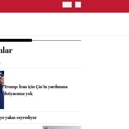
SPACEX HİSSELERİ YÜZDE 
nlar
ı
Trump: İran için Çin’in yardımına
ihtiyacımız yok
eye yakın seyrediyor