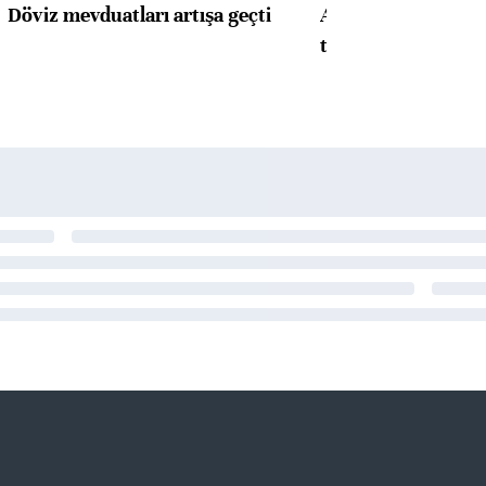
Döviz mevduatları artışa geçti
ABD'de konut başla
toparlandı