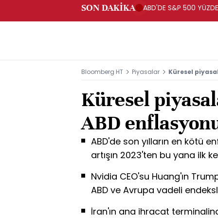
SON DAKİKA
ABD'DE S&P 500 YÜZDE 
Bloomberg HT
Piyasalar
Küresel piyasa
Küresel piyasal
ABD enflasyonu
ABD'de son yılların en kötü enf
artışın 2023'ten bu yana ilk 
Nvidia CEO'su Huang'ın Trump'ı
ABD ve Avrupa vadeli endeksle
İran'ın ana ihracat terminali