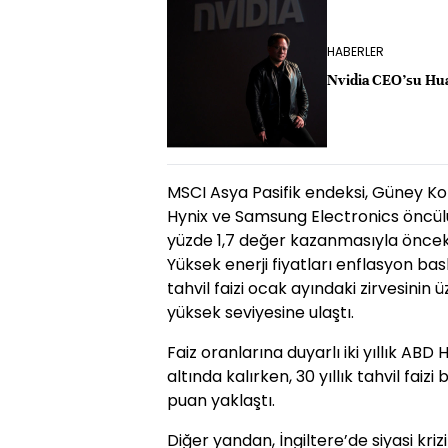
HABERLER
Nvidia CEO’su Hua
MSCI Asya Pasifik endeksi, Güney Kor
Hynix ve Samsung Electronics öncülü
yüzde 1,7 değer kazanmasıyla önceki k
Yüksek enerji fiyatları enflasyon bask
tahvil faizi ocak ayındaki zirvesinin
yüksek seviyesine ulaştı.
Faiz oranlarına duyarlı iki yıllık ABD 
altında kalırken, 30 yıllık tahvil faizi
puan yaklaştı.
Diğer yandan, İngiltere’de siyasi kri