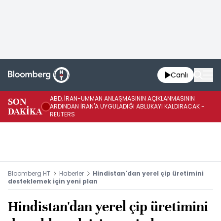
Canlı
ABD, İRAN-UMMAN ANLAŞMASININ AÇIKLANMASININ
AB
SON
ARDINDAN İRAN'A UYGULADIĞI ABLUKAYI KALDIRACAK -
GE
DAKİKA
REUTERS
UY
Bloomberg HT
Haberler
Hindistan'dan yerel çip üretimini
desteklemek için yeni plan
Hindistan'dan yerel çip üretimini