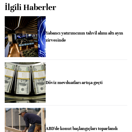
İlgili Haberler
Yabancı yatırımcının tahvil alımı altı ayın
zirvesinde
Döviz mevduatları artışa geçti
ABD'de konut başlangıçları toparlandı