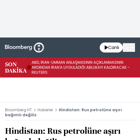
Canlı
ABD, İRAN-UMMAN ANLAŞMASININ AÇIKLANMASININ
AB
SON
ARDINDAN İRAN'A UYGULADIĞI ABLUKAYI KALDIRACAK -
GE
DAKİKA
REUTERS
UY
Bloomberg HT
Haberler
Hindistan: Rus petrolüne aşırı
bağımlı değiliz
Hindistan: Rus petrolüne aşırı