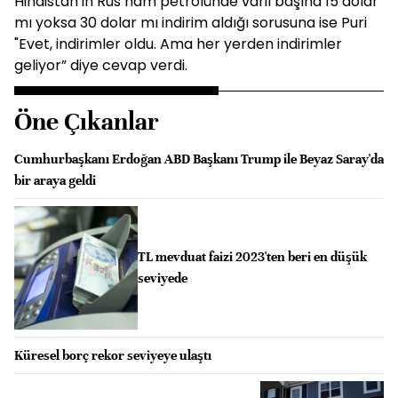
Hindistan'ın Rus ham petrolünde varil başına 15 dolar
mı yoksa 30 dolar mı indirim aldığı sorusuna ise Puri
"Evet, indirimler oldu. Ama her yerden indirimler
geliyor” diye cevap verdi.
Öne Çıkanlar
Cumhurbaşkanı Erdoğan ABD Başkanı Trump ile Beyaz Saray'da
bir araya geldi
TL mevduat faizi 2023'ten beri en düşük
seviyede
Küresel borç rekor seviyeye ulaştı