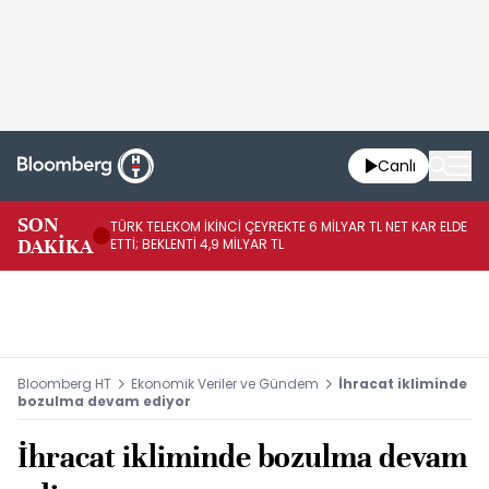
Canlı
SON
TÜRK TELEKOM İKİNCİ ÇEYREKTE 6 MİLYAR TL NET KAR ELDE
AB
DAKİKA
ETTİ; BEKLENTİ 4,9 MİLYAR TL
İR
Bloomberg HT
Ekonomik Veriler ve Gündem
İhracat ikliminde
bozulma devam ediyor
İhracat ikliminde bozulma devam