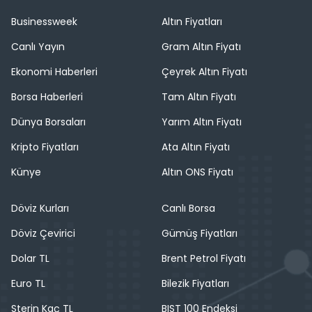
Businessweek
Altın Fiyatları
Canlı Yayın
Gram Altın Fiyatı
Ekonomi Haberleri
Çeyrek Altın Fiyatı
Borsa Haberleri
Tam Altın Fiyatı
Dünya Borsaları
Yarım Altın Fiyatı
Kripto Fiyatları
Ata Altın Fiyatı
Künye
Altın ONS Fiyatı
Döviz Kurları
Canlı Borsa
Döviz Çevirici
Gümüş Fiyatları
Dolar TL
Brent Petrol Fiyatı
Euro TL
Bilezik Fiyatları
Sterin Kaç TL
BIST 100 Endeksi