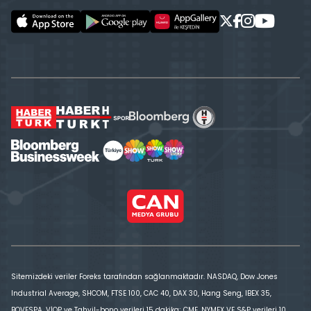
Sitemizdeki veriler Foreks tarafından sağlanmaktadır. NASDAQ, Dow Jones
Industrial Average, SHCOM, FTSE 100, CAC 40, DAX 30, Hang Seng, IBEX 35,
BOVESPA, VİOP ve Tahvil-bono verileri 15 dakika; CME, NYMEX VE S&P verileri 10