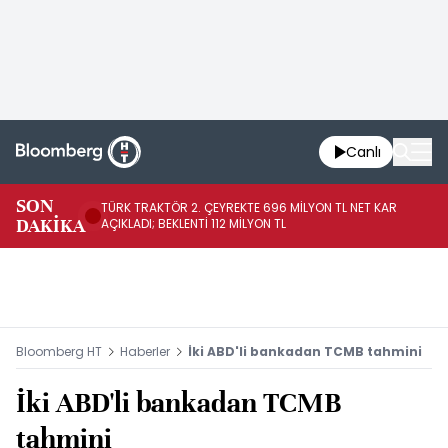
Canlı
SON
TÜRK TRAKTÖR 2. ÇEYREKTE 696 MİLYON TL NET KAR
AB
DAKİKA
AÇIKLADI; BEKLENTİ 112 MİLYON TL
Bloomberg HT
Haberler
İki ABD'li bankadan TCMB tahmini
İki ABD'li bankadan TCMB
tahmini