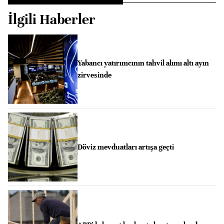
İlgili Haberler
Yabancı yatırımcının tahvil alımı altı ayın
zirvesinde
Döviz mevduatları artışa geçti