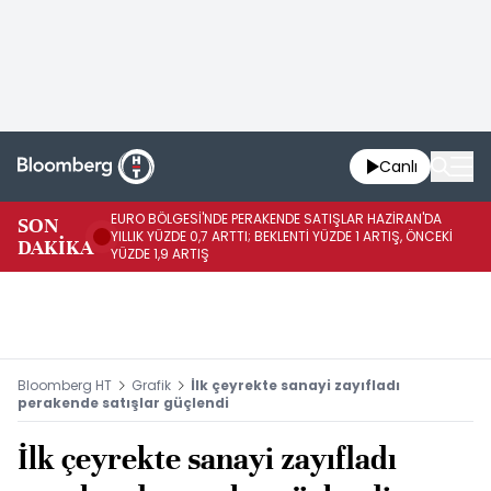
Canlı
EURO BÖLGESİ'NDE PERAKENDE SATIŞLAR HAZİRAN'DA
EU
SON
YILLIK YÜZDE 0,7 ARTTI; BEKLENTİ YÜZDE 1 ARTIŞ, ÖNCEKİ
AY
DAKİKA
YÜZDE 1,9 ARTIŞ
ÖN
Bloomberg HT
Grafik
İlk çeyrekte sanayi zayıfladı
perakende satışlar güçlendi
İlk çeyrekte sanayi zayıfladı