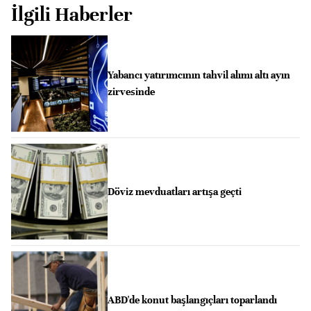
İlgili Haberler
Yabancı yatırımcının tahvil alımı altı ayın
zirvesinde
Döviz mevduatları artışa geçti
ABD'de konut başlangıçları toparlandı