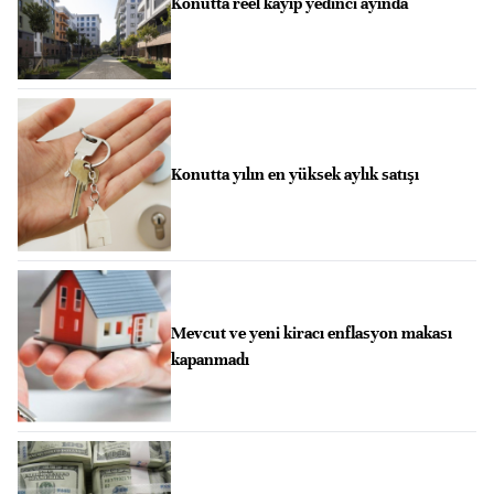
Konutta reel kayıp yedinci ayında
Konutta yılın en yüksek aylık satışı
Mevcut ve yeni kiracı enflasyon makası
kapanmadı