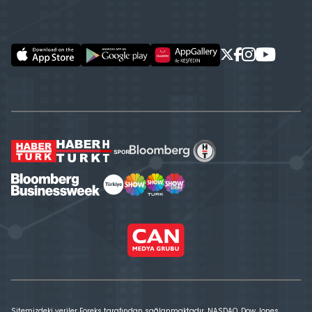
Sitemizdeki veriler Foreks tarafından sağlanmaktadır. NASDAQ, Dow Jones