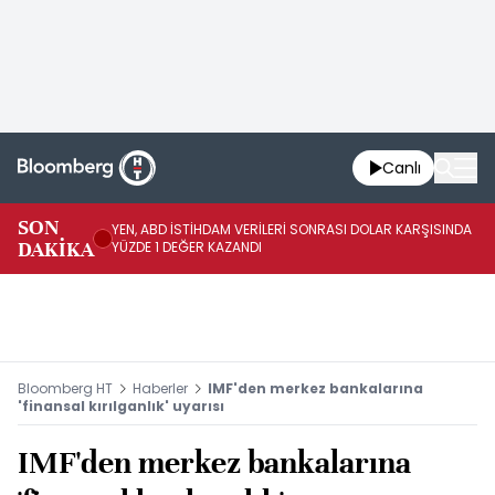
Canlı
SON
YEN, ABD İSTİHDAM VERİLERİ SONRASI DOLAR KARŞISINDA
AB
DAKİKA
YÜZDE 1 DEĞER KAZANDI
YÜ
Bloomberg HT
Haberler
IMF'den merkez bankalarına
'finansal kırılganlık' uyarısı
IMF'den merkez bankalarına