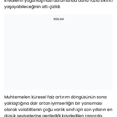
kredilerin yoğunlaşması durumunda daha fazla sıkıntı
yaşayabileceğinin altı çizildi.
REKLAM
Muhtemelen küresel faiz artırım döngüsünün sona
yaklaştığına dair artan iyimserliğin bir yansıması
olarak volatilitenin çoğu varlık sınıfı için son yılların en
düşük seviyelerine gerilediği kaydedilen raporda,