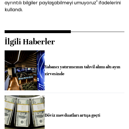
ayrıntılı bilgiler paylaşabilmeyi umuyoruz" ifadelerini
kullandı.
İlgili Haberler
Yabancı yatırımcının tahvil alımı altı ayın
zirvesinde
Döviz mevduatları artışa geçti