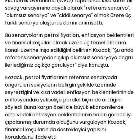
Ekonomik Görünümü (WEO) raporunda kısa süreli bir
savaş varsayımına dayalı olarak "referans senaryo",
"olumsuz senaryo" ve "ciddi senaryo" olmak üzere üç
farklı senaryo oluşturduklarını anımsattı.
Bu senaryoların petrol fiyatları, enflasyon beklentileri
ve finansal koşullar olmak üzere üç temel aktarım
kanalı üzerine inşa edildiğini belirten Kozack, "Şu anda
referans senaryodan çıkıp olumsuz senaryoya doğru
ilerlediğimiz açıkça görülüyor" diye konuştu.
Kozack, petrol fiyatlarının referans senaryoda
öngörülen seviyelerin belirgin şekilde üzerinde
seyrettiğini ve kısa vadeli enflasyon beklentilerinin de
enflasyondaki yükselişe paralel biçimde arttığını
söyledi. Buna karşın özellikle büyük ekonomilerde
orta vadeli enflasyon beklentilerinin halen görece iyi
çıpalanmış durumda olduğunu vurgulayan Kozack,
finansal koşulların da destekleyici yapısını
koruduğunu ifade etti.