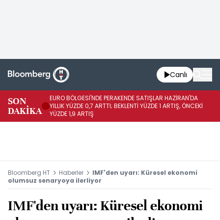
Canlı
EURO BÖLGESİ'NDE PERAKENDE SATIŞLAR HAZİRAN'DA
EU
SON
YILLIK YÜZDE 0,7 ARTTI; BEKLENTİ YÜZDE 1 ARTIŞ, ÖNCEKİ
AY
DAKİKA
YÜZDE 1,9 ARTIŞ
ÖN
Bloomberg HT
Haberler
IMF'den uyarı: Küresel ekonomi
olumsuz senaryoya ilerliyor
IMF'den uyarı: Küresel ekonomi