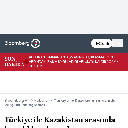
Canlı
ABD, İRAN-UMMAN ANLAŞMASININ AÇIKLANMASININ
AB
SON
ARDINDAN İRAN'A UYGULADIĞI ABLUKAYI KALDIRACAK -
GE
DAKİKA
REUTERS
UY
Bloomberg HT
Haberler
Türkiye ile Kazakistan arasında
karşılıklı anlaşmalar
Türkiye ile Kazakistan arasında