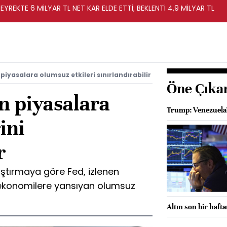
EYREKTE 6 MİLYAR TL NET KAR ELDE ETTİ; BEKLENTİ 4,9 MİLYAR TL
 piyasalara olumsuz etkileri sınırlandırabilir
Öne Çıka
n piyasalara
Trump: Venezuela'
ini
r
aştırmaya göre Fed, izlenen
n ekonomilere yansıyan olumsuz
Altın son bir haft