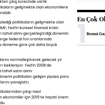
ten çıkış sürecinde varlık
itikaların gelişmekte olan ekonomilere
abilir.
En Çok O
1
lediği politikaların gelişmekte olan
IMF, Fed’in küresel finansal krizin
tahvil alımı gerçekleştirdiği dönemin
Resmi Ga
terge federal fon oranlarında
dığı döneme göre çok daha büyük
alarını normalleştirerek gelecek yıl
rı bekleniyor. Fed’in 2008’de
 tahvil satın alımı
önemi politikaları gelişen piyasa para
larını yavaşlattı.
tikalarından çıkışı nasıl
n ekonomiler için 2015’te hayati önem
du.