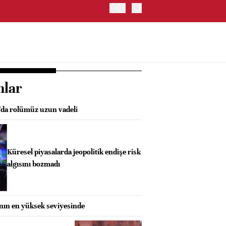
ABD HAZİNE BAKANLIĞI'NIN
nlar
da rolümüz uzun vadeli
Küresel piyasalarda jeopolitik endişe risk
algısını bozmadı
anın en yüksek seviyesinde