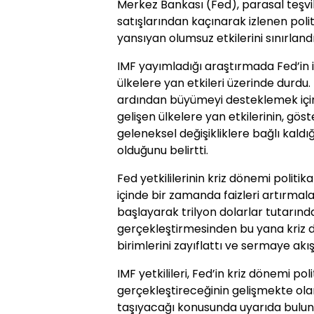
Merkez Bankası (Fed), parasal teşvik
satışlarından kaçınarak izlenen pol
yansıyan olumsuz etkilerini sınırlandır
IMF yayımladığı araştırmada Fed’in iz
ülkelere yan etkileri üzerinde durdu. 
ardından büyümeyi desteklemek için 
gelişen ülkelere yan etkilerinin, gös
geleneksel değişikliklere bağlı kal
olduğunu belirtti.
Fed yetkililerinin kriz dönemi politik
içinde bir zamanda faizleri artırmala
başlayarak trilyon dolarlar tutarında
gerçekleştirmesinden bu yana kriz d
birimlerini zayıflattı ve sermaye akış
IMF yetkilileri, Fed’in kriz dönemi poli
gerçekleştireceğinin gelişmekte ola
taşıyacağı konusunda uyarıda bulun