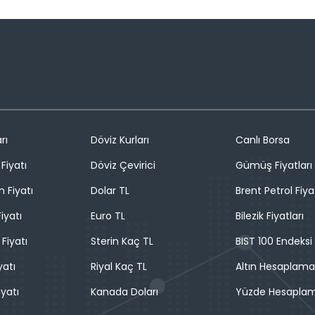
rı
Döviz Kurları
Canlı Borsa
Fiyatı
Döviz Çevirici
Gümüş Fiyatları
n Fiyatı
Dolar TL
Brent Petrol Fiya
iyatı
Euro TL
Bilezik Fiyatları
 Fiyatı
Sterin Kaç TL
BIST 100 Endeksi
yatı
Riyal Kaç TL
Altın Hesaplama
iyatı
Kanada Doları
Yüzde Hesapla