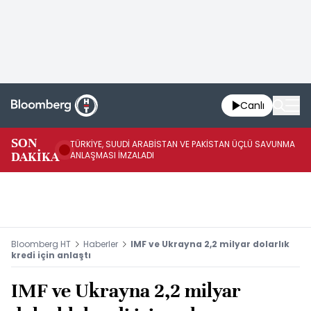
Canlı
SON
TÜRKİYE, SUUDİ ARABİSTAN VE PAKİSTAN ÜÇLÜ SAVUNMA
TR
DAKİKA
ANLAŞMASI İMZALADI
BN
Bloomberg HT
Haberler
IMF ve Ukrayna 2,2 milyar dolarlık
kredi için anlaştı
IMF ve Ukrayna 2,2 milyar