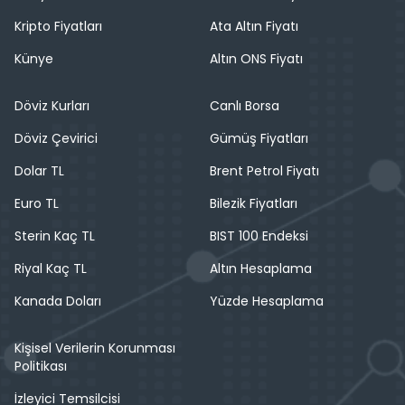
Kripto Fiyatları
Ata Altın Fiyatı
Künye
Altın ONS Fiyatı
Döviz Kurları
Canlı Borsa
Döviz Çevirici
Gümüş Fiyatları
Dolar TL
Brent Petrol Fiyatı
Euro TL
Bilezik Fiyatları
Sterin Kaç TL
BIST 100 Endeksi
Riyal Kaç TL
Altın Hesaplama
Kanada Doları
Yüzde Hesaplama
Kişisel Verilerin Korunması
Politikası
İzleyici Temsilcisi