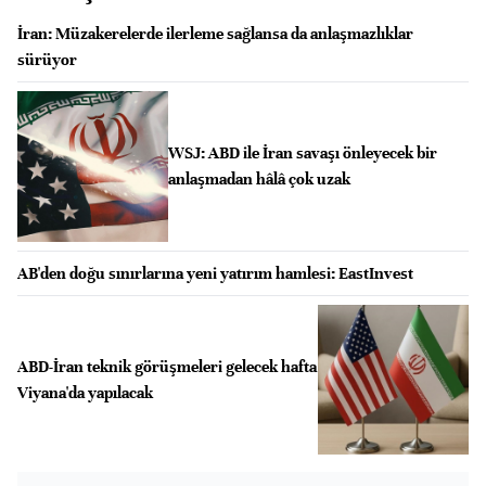
İran: Müzakerelerde ilerleme sağlansa da anlaşmazlıklar
sürüyor
WSJ: ABD ile İran savaşı önleyecek bir
anlaşmadan hâlâ çok uzak
AB'den doğu sınırlarına yeni yatırım hamlesi: EastInvest
ABD-İran teknik görüşmeleri gelecek hafta
Viyana'da yapılacak