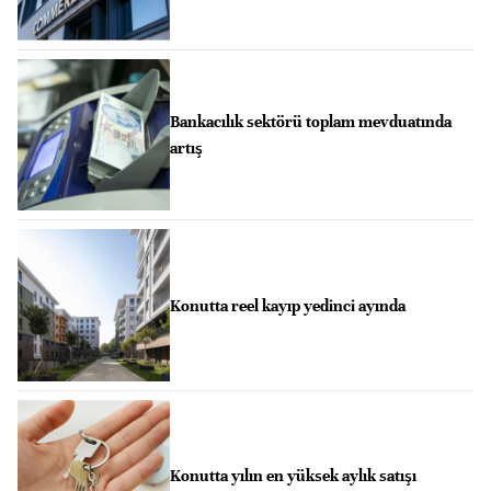
Bankacılık sektörü toplam mevduatında
artış
Konutta reel kayıp yedinci ayında
Konutta yılın en yüksek aylık satışı