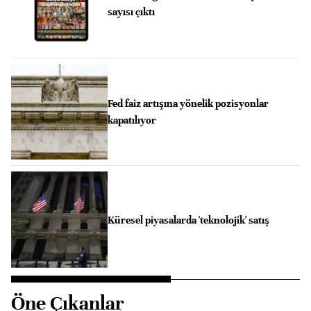
sayısı çıktı
Fed faiz artışına yönelik pozisyonlar
kapatılıyor
Küresel piyasalarda 'teknolojik' satış
Öne Çıkanlar