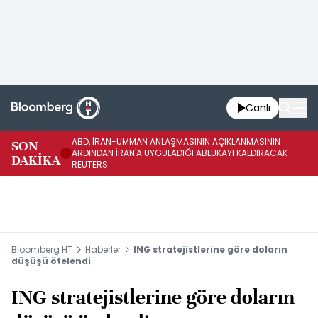
Canlı
ABD, İRAN-UMMAN ANLAŞMASININ AÇIKLANMASININ
AB
SON
ARDINDAN İRAN'A UYGULADIĞI ABLUKAYI KALDIRACAK -
GE
DAKİKA
REUTERS
UY
Bloomberg HT
Haberler
ING stratejistlerine göre doların
düşüşü ötelendi
ING stratejistlerine göre doların