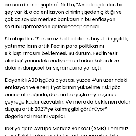
ise son derece şüpheli'. Notta, “Ancak açık olan bir
şey var ki, o da enflasyon cininin şişeden çıktığı ve
çok az sayıda merkez bankasının bu enflasyon
şokunu görmezden gelebileceği” denildi.
Stratejistler, “Son sekiz haftadaki en büyük değişiklik,
yatırımcıların artık Fed’in para politikasını
sıkılaştırmasını beklemesi. Bu durum, Fed’in ‘esir
alındığı’ yönündeki endişeleri ortadan kaldırdı ve
doların döngüsel bir sıçramasına yol açtı.
Dayanıklı ABD işgücü piyasası, yüzde 4’ün üzerindeki
enflasyon ve enerji fiyatlarının yükselme riski göz
önüne alındığında, doların bu güçlü seyri üçüncü
çeyreğe kadar uzayabilir. Ve merakla beklenen dolar
düşüşü artık 2027’ye kalmış gibi görünüyor”
değerlendirmesini yapıldı.
ING’ye göre Avrupa Merkez Bankası (AMB) Temmuz
veya Eylül toplantısında faiz artırımına gitse bile