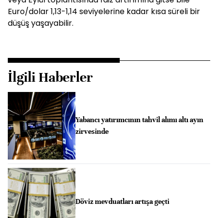
Euro/dolar 1,13-1,14 seviyelerine kadar kısa süreli bir
düşüş yaşayabilir.
İlgili Haberler
Yabancı yatırımcının tahvil alımı altı ayın
zirvesinde
Döviz mevduatları artışa geçti