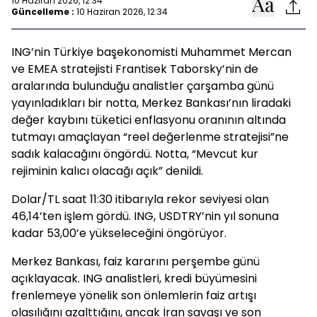
10 Haziran 2026, 12:34
Güncelleme :
10 Haziran 2026, 12:34
ING’nin Türkiye başekonomisti Muhammet Mercan
ve EMEA stratejisti Frantisek Taborsky’nin de
aralarında bulunduğu analistler çarşamba günü
yayınladıkları bir notta, Merkez Bankası’nın liradaki
değer kaybını tüketici enflasyonu oranının altında
tutmayı amaçlayan “reel değerlenme stratejisi”ne
sadık kalacağını öngördü. Notta, “Mevcut kur
rejiminin kalıcı olacağı açık” denildi.
Dolar/TL saat 11:30 itibarıyla rekor seviyesi olan
46,14’ten işlem gördü. ING, USDTRY’nin yıl sonuna
kadar 53,00’e yükseleceğini öngörüyor.
Merkez Bankası, faiz kararını perşembe günü
açıklayacak. ING analistleri, kredi büyümesini
frenlemeye yönelik son önlemlerin faiz artışı
olasılığını azalttığını, ancak İran savaşı ve son