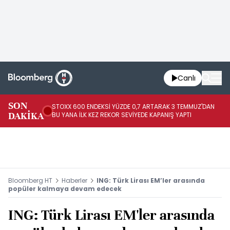
Canlı
SON
STOXX 600 ENDEKSİ YÜZDE 0,7 ARTARAK 3 TEMMUZ'DAN
PA
DAKİKA
BU YANA İLK KEZ REKOR SEVİYEDE KAPANIŞ YAPTI
25
Bloomberg HT
Haberler
ING: Türk Lirası EM’ler arasında
popüler kalmaya devam edecek
ING: Türk Lirası EM'ler arasında