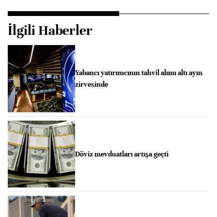
İlgili Haberler
Yabancı yatırımcının tahvil alımı altı ayın
zirvesinde
Döviz mevduatları artışa geçti