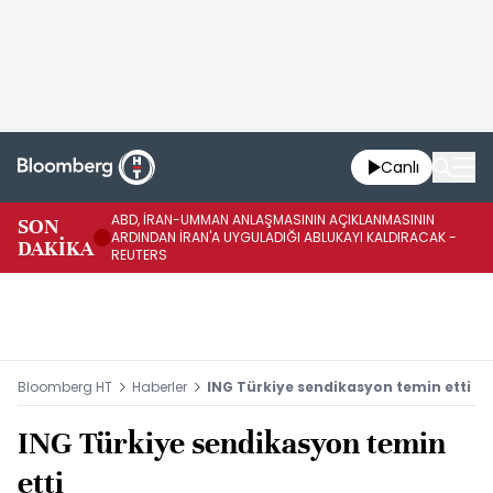
Canlı
ABD, İRAN-UMMAN ANLAŞMASININ AÇIKLANMASININ
AB
SON
ARDINDAN İRAN'A UYGULADIĞI ABLUKAYI KALDIRACAK -
GE
DAKİKA
REUTERS
UY
Bloomberg HT
Haberler
ING Türkiye sendikasyon temin etti
ING Türkiye sendikasyon temin
etti