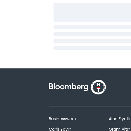
Businessweek
Altın Fiyatla
Canlı Yayın
Gram Altın 