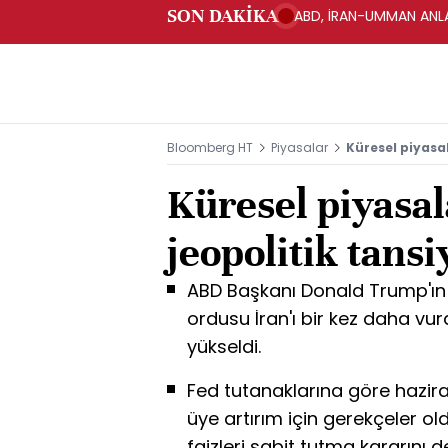
SON DAKİKA
ABD, İRAN-UMMAN ANLA
Bloomberg HT
Piyasalar
Küresel piyasa
Küresel piyasa
jeopolitik tans
ABD Başkanı Donald Trump'ın d
ordusu İran'ı bir kez daha vurd
yükseldi.
Fed tutanaklarına göre hazira
üye artırım için gerekçeler o
faizleri sabit tutma kararını d