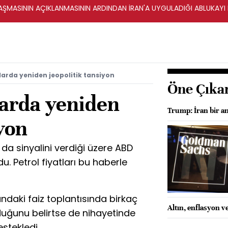
ŞMASININ AÇIKLANMASININ ARDINDAN İRAN'A UYGULADIĞI ABLUKAYI
larda yeniden jeopolitik tansiyon
Öne Çıka
larda yeniden
Trump: İran bir a
iyon
a sinyalini verdiği üzere ABD
u. Petrol fiyatları bu haberle
ndaki faiz toplantısında birkaç
Altın, enflasyon v
lduğunu belirtse de nihayetinde
estekledi.