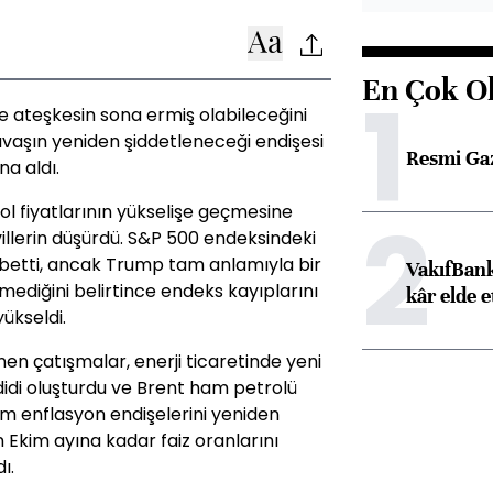
En Çok O
1
e ateşkesin sona ermiş olabileceğini
vaşın yeniden şiddetleneceği endişesi
Resmi Ga
na aldı.
2
rol fiyatlarının yükselişe geçmesine
illerin düşürdü. S&P 500 endeksindeki
ybetti, ancak Trump tam anlamıyla bir
VakıfBank
ediğini belirtince endeks kayıplarını
kâr elde e
yükseldi.
n çatışmalar, enerji ticaretinde yeni
didi oluşturdu ve Brent ham petrolü
rum enflasyon endişelerini yeniden
n Ekim ayına kadar faiz oranlarını
ı.