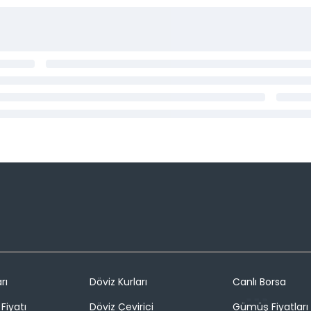
rı
Döviz Kurları
Canlı Borsa
Fiyatı
Döviz Çevirici
Gümüş Fiyatları