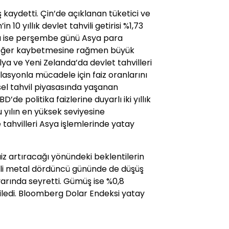
 kaydetti. Çin’de açıklanan tüketici ve
in 10 yıllık devlet tahvili getirisi %1,73
nı ise perşembe günü Asya para
 değer kaybetmesine rağmen büyük
ya ve Yeni Zelanda’da devlet tahvilleri
lasyonla mücadele için faiz oranlarını
sel tahvil piyasasında yaşanan
’de politika faizlerine duyarlı iki yıllık
 yılın en yüksek seviyesine
tahvilleri Asya işlemlerinde yatay
faiz artıracağı yönündeki beklentilerin
rli metal dördüncü gününde de düşüş
varında seyretti. Gümüş ise %0,8
iledi. Bloomberg Dolar Endeksi yatay