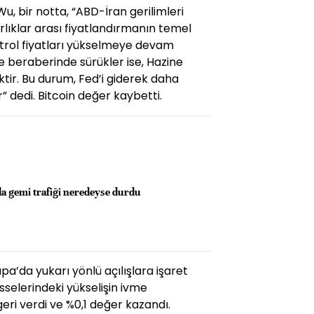
u, bir notta, “ABD-İran gerilimleri
lıklar arası fiyatlandırmanın temel
etrol fiyatları yükselmeye devam
e beraberinde sürükler ise, Hazine
ektir. Bu durum, Fed’i giderek daha
” dedi. Bitcoin değer kaybetti.
 gemi trafiği neredeyse durdu
a’da yukarı yönlü açılışlara işaret
isselerindeki yükselişin ivme
eri verdi ve %0,1 değer kazandı.