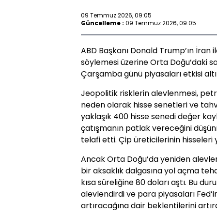
09 Temmuz 2026, 09:05
Güncelleme :
09 Temmuz 2026, 09:05
ABD Başkanı Donald Trump’ın İran il
söylemesi üzerine Orta Doğu’daki sa
Çarşamba günü piyasaları etkisi altı
Jeopolitik risklerin alevlenmesi, pet
neden olarak hisse senetleri ve tahv
yaklaşık 400 hisse senedi değer ka
çatışmanın patlak vereceğini düşünm
telafi etti. Çip üreticilerinin hisseleri 
Ancak Orta Doğu’da yeniden alevlene
bir aksaklık dalgasına yol açma teh
kısa süreliğine 80 doları aştı. Bu du
alevlendirdi ve para piyasaları Fed’i
artıracağına dair beklentilerini artırd