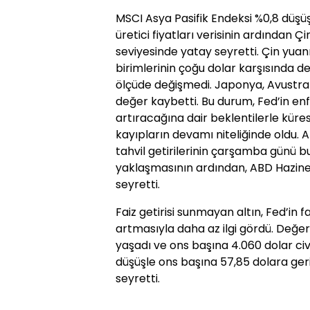
MSCI Asya Pasifik Endeksi %0,8 düşüş
üretici fiyatları verisinin ardından Çin’
seviyesinde yatay seyretti. Çin yua
birimlerinin çoğu dolar karşısında
ölçüde değişmedi. Japonya, Avustral
değer kaybetti. Bu durum, Fed’in enf
artıracağına dair beklentilerle küre
kayıpların devamı niteliğinde oldu. ABD
tahvil getirilerinin çarşamba günü bu
yaklaşmasının ardından, ABD Hazine 
seyretti.
Faiz getirisi sunmayan altın, Fed’in 
artmasıyla daha az ilgi gördü. Değe
yaşadı ve ons başına 4.060 dolar ci
düşüşle ons başına 57,85 dolara ger
seyretti.