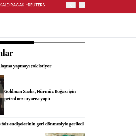
 KALDIRACAK -REUTERS
ABD DIŞİŞLERİ BAKANLIĞI
UYGULANACAK
nlar
nlaşma yapmayı çok istiyor
Goldman Sachs, Hürmüz Boğazı için
petrol arzı uyarısı yaptı
e faiz endişelerinin geri dönmesiyle geriledi