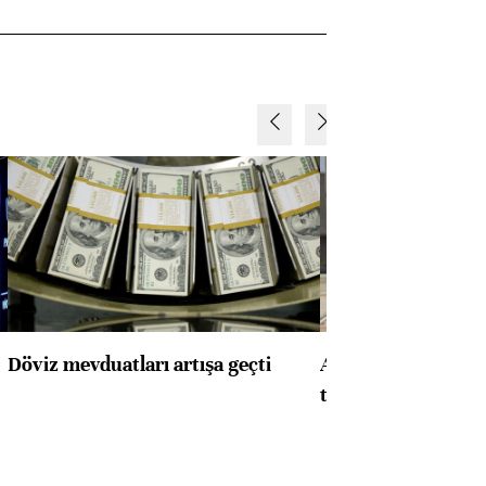
Döviz mevduatları artışa geçti
ABD'de konut başla
toparlandı