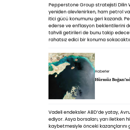
Pepperstone Group stratejisti Dilin W
yeniden alevlenirken, ham petrol var
itici gücü konumunu geri kazandı. P
ederse ve enflasyon beklentilerini d
tahvili getirileri de bunu takip edec
rahatsız edici bir konuma sokacaktır
Haberler
Hürmüz Boğazı’nda
Vadeli endeksler ABD’de yatay, Avrup
ediyor. Asya borsaları, yarı iletken h
kaybetmesiyle önceki kazançlarını g