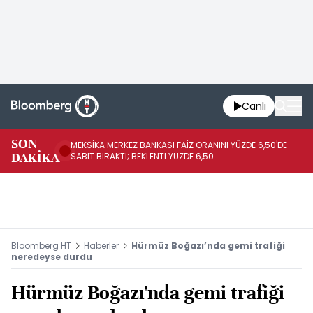
Canlı
SON
MEKSİKA MERKEZ BANKASI FAİZ ORANINI YÜZDE 6,50'DE
OY
DAKİKA
SABİT BIRAKTI; BEKLENTİ YÜZDE 6,50
AÇ
Bloomberg HT
Haberler
Hürmüz Boğazı’nda gemi trafiği
neredeyse durdu
Hürmüz Boğazı'nda gemi trafiği