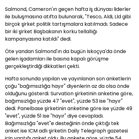
Salmond, Cameron'ın geçen hafta iş dünyası liderler
ile buluşmasına atıfta bulunarak, "Tesco, Aldi, Lld gibi
birçok şirket politik tartışmalara katılmadı. Sadece
bir iki şirket Başbakanın korku tellallığı
kampanyasına katıldı" dedi.
Öte yandan Salmond'ın da bugün İskoçya'da önde
gelen işadamları ile basına kapalı görüşme
gerçekleştirdiği dikkatleri çekti.
Hafta sonunda yapılan ve yayınlanan son anketlerin
çoğu "bağımsızlığa hayır" diyenlerin az da olsa önde
olduğunu gösterdi. Survation şirketinin anketine göre,
bağımsızlığa yüzde 47 "evet", yüzde 53 ise "hayır"
dedi. Panelbase şirketinin anketine göre ise yüzde 49
"evet", yüzde 51 ise "hayır" diye cevapladı.
Bağımsızlığa "evet"e desteğinin önde çıktığı tek
anket ise ICM adlı şirketin Daily Telegraph gazetesi
için yaptığı anket oldu. Bu ankete göre, yüzde 54