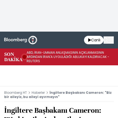
Canlı
ABD, İRAN-UMMAN ANLAŞMASININ AÇIKLANMASININ
AB
SON
ARDINDAN İRAN'A UYGULADIĞI ABLUKAYI KALDIRACAK -
GE
DAKİKA
REUTERS
UY
Bloomberg HT
Haberler
İngiltere Başbakanı Cameron: "Biz
bir aileyiz, bu aileyi ayırmayın"
İngiltere Başbakanı Cameron: