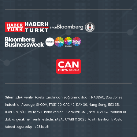
Sitemizdeki veriler Foreks tarafından sağlanmaktadır. NASDAQ, Dow Jones
Industrial Average, SHCOM, FTSE 100, CAC 40, DAX 30, Hang Seng, IBEX 35,
BOVESPA, VİOP ve Tahvil-bono verileri 15 dakika; CME, NYMEX VE S&P verileri 10
dakika gecikmeli verilmektedir. YASAL UYARI © 2026 Kayıtlı Elektronik Posta
Adresi : cgorsel@hs03.kep.tr