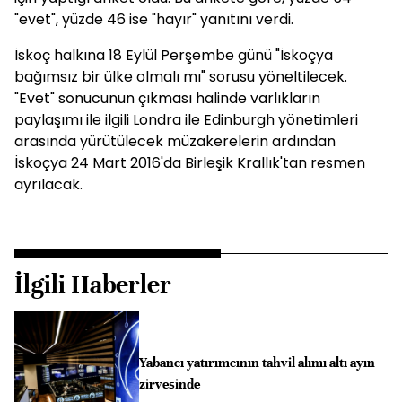
"evet", yüzde 46 ise "hayır" yanıtını verdi.
İskoç halkına 18 Eylül Perşembe günü "İskoçya
bağımsız bir ülke olmalı mı" sorusu yöneltilecek.
"Evet" sonucunun çıkması halinde varlıkların
paylaşımı ile ilgili Londra ile Edinburgh yönetimleri
arasında yürütülecek müzakerelerin ardından
İskoçya 24 Mart 2016'da Birleşik Krallık'tan resmen
ayrılacak.
İlgili Haberler
Yabancı yatırımcının tahvil alımı altı ayın
zirvesinde