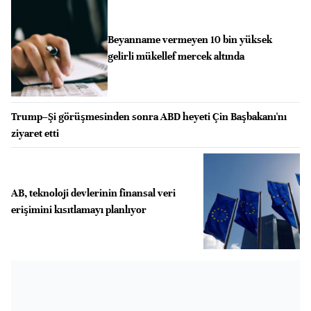
Beyanname vermeyen 10 bin yüksek
gelirli mükellef mercek altında
Trump–Şi görüşmesinden sonra ABD heyeti Çin Başbakanı'nı
ziyaret etti
AB, teknoloji devlerinin finansal veri
erişimini kısıtlamayı planlıyor