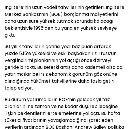
İngiltere’nin uzun vadeli tahvillerinin getirileri, İngiltere
Merkez Bankası’nın (BOE) borçlanma maliyetlerini
daha uzun süre yüksek tutmak zorunda kalacağı
beklentisiyle 1998’den bu yana en yüksek seviyeye
çıktı.
30 yıllık tahvillerin getirisi yedi baz puan artarak
yüzde 5,15’e yükseldi ve eski başbakan Liz Truss’un
vergi indirimi planlarının yol açtığı önceki zirveyi
geride bıraktı. Bu seferki artış daha kademeli olsa da,
yatırımcılar belirsiz ekonomik görünüm göz önüne
alındığında hükümet tahvillerine daha fazla getiri
talep ediyor.
Bu durum yatırımcıların BOE’nin gelecek yıl faiz
oranlarını ne zaman ve ne kadar düşürebileceğine
ilişkin beklentilerini ertelemelerine yol açtı. Bu hafta
tüketici fiyatlarının yavaşlamadığına işaret eden
verilerin ardından BOE Başkanı Andrew Bailey politika