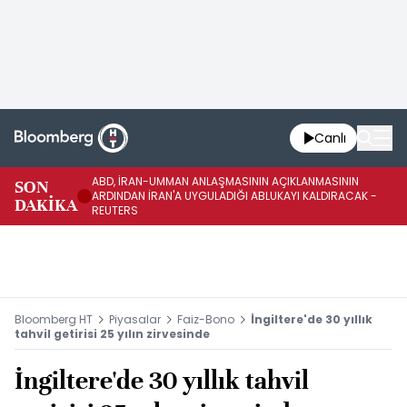
Canlı
ABD, İRAN-UMMAN ANLAŞMASININ AÇIKLANMASININ
AB
SON
ARDINDAN İRAN'A UYGULADIĞI ABLUKAYI KALDIRACAK -
GE
DAKİKA
REUTERS
UY
Bloomberg HT
Piyasalar
Faiz-Bono
İngiltere'de 30 yıllık
tahvil getirisi 25 yılın zirvesinde
İngiltere'de 30 yıllık tahvil