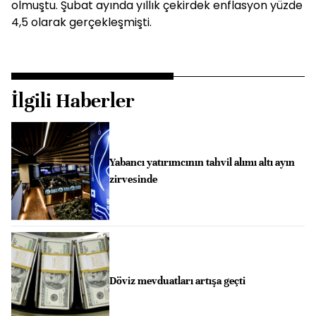
olmuştu. Şubat ayında yıllık çekirdek enflasyon yüzde
4,5 olarak gerçekleşmişti.
İlgili Haberler
Yabancı yatırımcının tahvil alımı altı ayın
zirvesinde
Döviz mevduatları artışa geçti