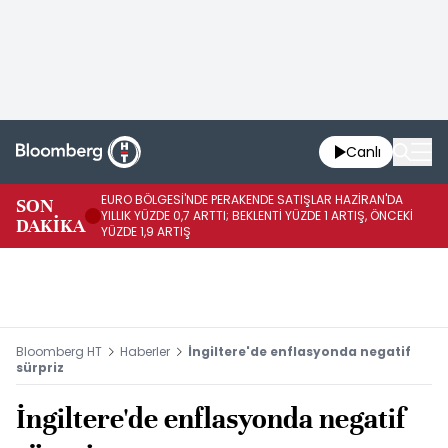
Canlı
EURO BÖLGESİ'NDE PERAKENDE SATIŞLAR HAZİRAN'DA
EU
SON
YILLIK YÜZDE 0,7 ARTTI; BEKLENTİ YÜZDE 1 ARTIŞ, ÖNCEKİ
AY
DAKİKA
YÜZDE 1,9 ARTIŞ
ÖN
Bloomberg HT
Haberler
İngiltere'de enflasyonda negatif
sürpriz
İngiltere'de enflasyonda negatif