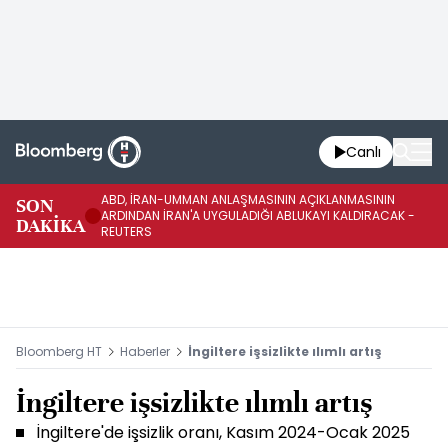
Canlı
ABD, İRAN-UMMAN ANLAŞMASININ AÇIKLANMASININ
AB
SON
ARDINDAN İRAN'A UYGULADIĞI ABLUKAYI KALDIRACAK -
GE
DAKİKA
REUTERS
UY
Bloomberg HT
Haberler
İngiltere işsizlikte ılımlı artış
İngiltere işsizlikte ılımlı artış
İngiltere'de işsizlik oranı, Kasım 2024-Ocak 2025