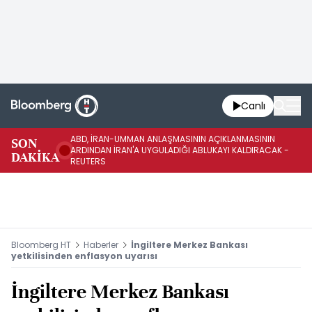
Canlı
ABD, İRAN-UMMAN ANLAŞMASININ AÇIKLANMASININ
AB
SON
ARDINDAN İRAN'A UYGULADIĞI ABLUKAYI KALDIRACAK -
GE
DAKİKA
REUTERS
UY
Bloomberg HT
Haberler
İngiltere Merkez Bankası
yetkilisinden enflasyon uyarısı
İngiltere Merkez Bankası