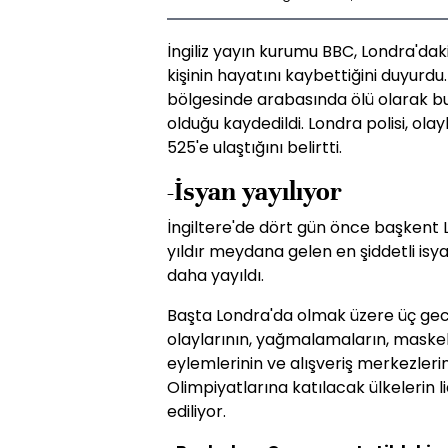
İngiliz yayın kurumu BBC, Londra'daki
kişinin hayatını kaybettiğini duyurd
bölgesinde arabasında ölü olarak b
olduğu kaydedildi. Londra polisi, ola
525'e ulaştığını belirtti.
-İsyan yayılıyor
İngiltere'de dört gün önce başkent
yıldır meydana gelen en şiddetli is
daha yayıldı.
Başta Londra'da olmak üzere üç g
olaylarının, yağmalamaların, maskel
eylemlerinin ve alışveriş merkezleri
Olimpiyatlarına katılacak ülkelerin li
ediliyor.