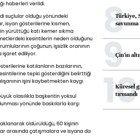
8
ı haberleri verildi.
Türkiye, 
 adi suçlular olduğu yönündeki
savunma 
, isyan gösterilerine kısmen,
çin yürüttüğü katı kemer sıkma
9
zmetlerdeki kesintilerin neden olduğunu
umlularının çoğunun, işsizlik oranının
şaret ediliyor.
Çin'in alt
terilerine katılanların bazılarının,
10
ntilerine tepki gösterdiğini belirttiği
lışanının işini kaybetmekten kaygı
Küresel gı
tırmandı
yük olasılıkla başkentin yoksul
lunması yönünde baskılarla karşı
çaklanarak öldürüldüğü, 60 kişinin
ahlar arasında çatışmalara ve isyana da