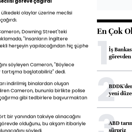
clisi göreve çağırdı
ülkedeki olaylar üzerine meclisi
çağırdı.
En Çok O
 Cameron, Downing Street'teki
1
lamada, "İnsanların İngiltere
rekli herşeyin yapılacağından hiç şüphe
İş Banka
görevden 
ını söyleyen Cameron, "Böylece
2
tartışma başlatabiliriz" dedi.
ı indirilmiş binalardan oluşan
BDDK'den 
iren Cameron, bununla birlikte polise
yeni düz
 çağırma gibi tedbirlere başvurmaktan
3
 dört bir yanından takviye alınacağını
ABD tarım
 görevde olduğunu, bu akşam itibariyle
sürpriz
lunacağını söyledi.