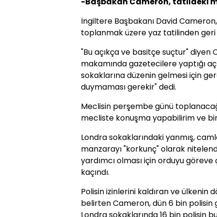
-Başbakan Cameron, tatildeki me
İngiltere Başbakanı David Cameron, 
toplanmak üzere yaz tatilinden geri 
"Bu açıkça ve basitçe suçtur" diyen
makamında gazetecilere yaptığı açık
sokaklarına düzenin gelmesi için ge
duymaması gerekir" dedi.
Meclisin perşembe günü toplanacağ
mecliste konuşma yapabilirim ve bir 
Londra sokaklarındaki yanmış, camlar
manzarayı "korkunç" olarak nitelend
yardımcı olması için orduyu göreve
kaçındı.
Polisin izinlerini kaldıran ve ülkenin
belirten Cameron, dün 6 bin polisin
Londra sokaklarında 16 bin polisin bu