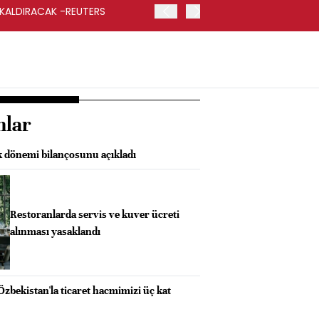
 KALDIRACAK -REUTERS
ABD DIŞİŞLERİ BAKANLIĞI
UYGULANACAK
nlar
k dönemi bilançosunu açıkladı
Restoranlarda servis ve kuver ücreti
alınması yasaklandı
Özbekistan'la ticaret hacmimizi üç kat