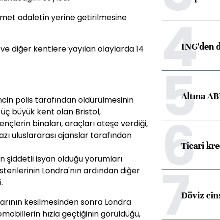
4
et adaletin yerine getirilmesine
ING'den d
ve diğer kentlere yayılan olaylarda 14
5
Altına AB
ncin polis tarafından öldürülmesinin
üç büyük kent olan Bristol,
6
çlerin binaları, araçları ateşe verdiği,
azı uluslararası ajanslar tarafından
Ticari kr
en şiddetli isyan olduğu yorumları
7
gösterilerinin Londra'nın ardından diğer
.
Döviz cins
larının kesilmesinden sonra Londra
omobillerin hızla geçtiğinin görüldüğü,