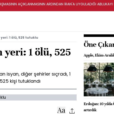
ŞMASININ AÇIKLANMASININ ARDINDAN İRAN'A UYGULADIĞI ABLUKAYI
yeri: 1 ölü, 525 tutuklu
Öne Çıka
 yeri: 1 ölü, 525
Apple, Ekim-Aralı
isyan, diğer şehirler sıçradı, 1
525 kişi tutuklandı
Erdoğan: 10 yılda 
artırdık