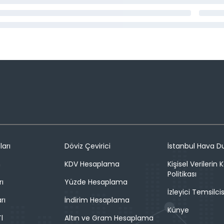
ları
Döviz Çevirici
İstanbul Hava 
n
KDV Hesaplama
Kişisel Verilerin
Politikası
rı
Yüzde Hesaplama
İzleyici Temsilcis
rı
İndirim Hesaplama
Künye
l
Altın ve Gram Hesaplama