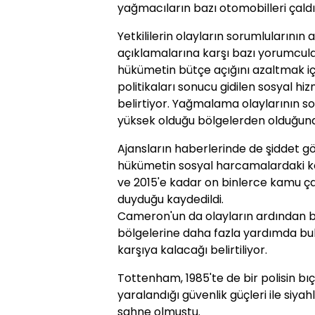
yağmacıların bazı otomobilleri çaldığ
Yetkililerin olayların sorumlularının
açıklamalarına karşı bazı yorumcular
hükümetin bütçe açığını azaltmak i
politikaları sonucu gidilen sosyal hi
belirtiyor. Yağmalama olaylarının sor
yüksek olduğu bölgelerden olduğuna i
Ajansların haberlerinde de şiddet gös
hükümetin sosyal harcamalardaki kesi
ve 2015'e kadar on binlerce kamu ça
duyduğu kaydedildi.
Cameron'un da olayların ardından bü
bölgelerine daha fazla yardımda bu
karşıya kalacağı belirtiliyor.
Tottenham, 1985'te de bir polisin bı
yaralandığı güvenlik güçleri ile siy
sahne olmuştu.