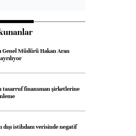
kunanlar
sı Genel Müdürü Hakan Aran
ayrılıyor
tasarruf finansman şirketlerine
enleme
 dışı istihdam verisinde negatif