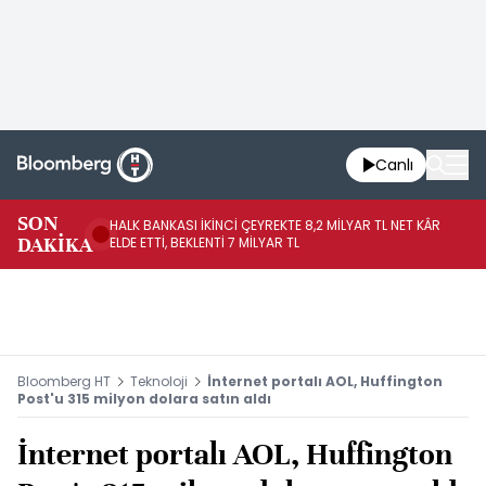
Canlı
SON
HALK BANKASI İKİNCİ ÇEYREKTE 8,2 MİLYAR TL NET KÂR
İŞ
DAKİKA
ELDE ETTİ, BEKLENTİ 7 MİLYAR TL
MÜ
Bloomberg HT
Teknoloji
İnternet portalı AOL, Huffington
Post'u 315 milyon dolara satın aldı
İnternet portalı AOL, Huffington