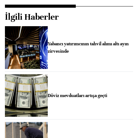
İlgili Haberler
Yabancı yatırımcının tahvil alımı altı ayın
zirvesinde
Döviz mevduatları artışa geçti