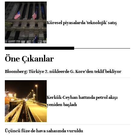
Küresel piyasalarda 'teknolojik' satış
Öne Çıkanlar
Bloomberg: Türkiye 2. nükleerde G. Kore’den teklif bekliyor
Kerkük-Ceyhan hattında petrol akışı
yeniden başladı
Üçüncü füze de hava sahasında vuruldu