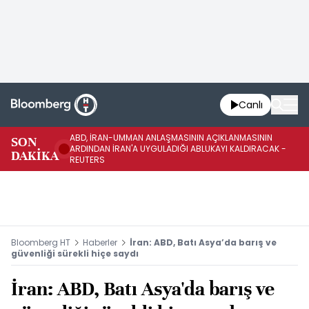
Canlı
ABD, İRAN-UMMAN ANLAŞMASININ AÇIKLANMASININ
AB
SON
ARDINDAN İRAN'A UYGULADIĞI ABLUKAYI KALDIRACAK -
GE
DAKİKA
REUTERS
UY
Bloomberg HT
Haberler
İran: ABD, Batı Asya’da barış ve
güvenliği sürekli hiçe saydı
İran: ABD, Batı Asya'da barış ve