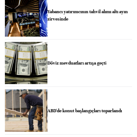
Yabancı yatırımcının tahvil alımı altı ayın
zirvesinde
Döviz mevduatları artışa geçti
ABD'de konut başlangıçları toparlandı