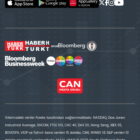
Sitemizdeki veriler Foreks tarafından sağlanmaktadır. NASDAQ, Dow Jones
Industrial Average, SHCOM, FTSE 100, CAC 40, DAX 30, Hang Seng, IBEX 35,
BOVESPA, VİOP ve Tahvil-bono verileri 15 dakika; CME, NYMEX VE S&P verileri 10