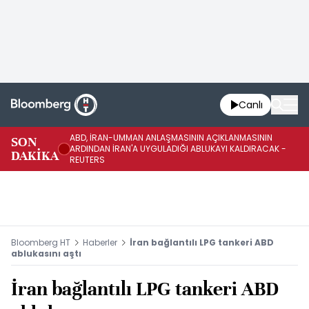
Canlı
ABD, İRAN-UMMAN ANLAŞMASININ AÇIKLANMASININ
AB
SON
ARDINDAN İRAN'A UYGULADIĞI ABLUKAYI KALDIRACAK -
GE
DAKİKA
REUTERS
UY
Bloomberg HT
Haberler
İran bağlantılı LPG tankeri ABD
ablukasını aştı
İran bağlantılı LPG tankeri ABD