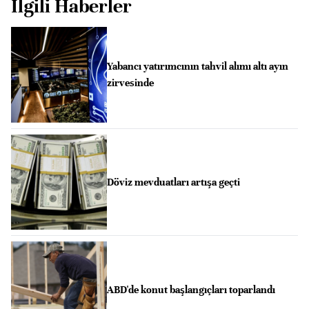
İlgili Haberler
Yabancı yatırımcının tahvil alımı altı ayın
zirvesinde
Döviz mevduatları artışa geçti
ABD'de konut başlangıçları toparlandı