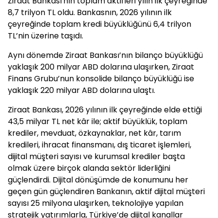
Ziraat Bankası'nın toplam aktifleri yılın ilk çeyreğinde
8,7 trilyon TL oldu. Bankasnın, 2026 yılının ilk
çeyreğinde toplam kredi büyüklüğünü 6,4 trilyon
TL’nin üzerine taşıdı.
Aynı dönemde Ziraat Bankası’nın bilanço büyüklüğü
yaklaşık 200 milyar ABD dolarına ulaşırken, Ziraat
Finans Grubu’nun konsolide bilanço büyüklüğü ise
yaklaşık 220 milyar ABD dolarına ulaştı.
Ziraat Bankası, 2026 yılının ilk çeyreğinde elde ettiği
43,5 milyar TL net kâr ile; aktif büyüklük, toplam
krediler, mevduat, özkaynaklar, net kâr, tarım
kredileri, ihracat finansmanı, dış ticaret işlemleri,
dijital müşteri sayısı ve kurumsal krediler başta
olmak üzere birçok alanda sektör liderliğini
güçlendirdi. Dijital dönüşümde de konumunu her
geçen gün güçlendiren Bankanın, aktif dijital müşteri
sayısı 25 milyona ulaşırken, teknolojiye yapılan
stratejik yatırımlarla, Türkiye’de dijital kanallar