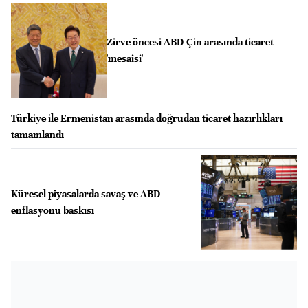
Zirve öncesi ABD-Çin arasında ticaret
'mesaisi'
Türkiye ile Ermenistan arasında doğrudan ticaret hazırlıkları
tamamlandı
Küresel piyasalarda savaş ve ABD
enflasyonu baskısı