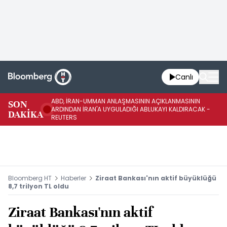
Canlı
ABD, İRAN-UMMAN ANLAŞMASININ AÇIKLANMASININ
AB
SON
ARDINDAN İRAN'A UYGULADIĞI ABLUKAYI KALDIRACAK -
GE
DAKİKA
REUTERS
UY
Bloomberg HT
Haberler
Ziraat Bankası'nın aktif büyüklüğü
8,7 trilyon TL oldu
Ziraat Bankası'nın aktif