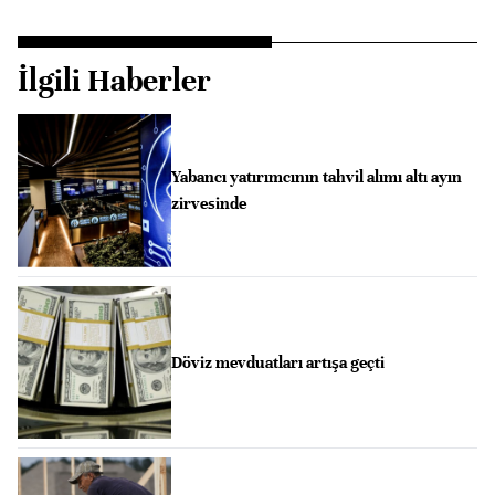
İlgili Haberler
Yabancı yatırımcının tahvil alımı altı ayın
zirvesinde
Döviz mevduatları artışa geçti