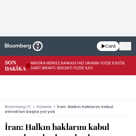
Canlı
SON
MEKSİKA MERKEZ BANKASI FAİZ ORANINI YÜZDE 6,50'DE
OY
DAKİKA
SABİT BIRAKTI; BEKLENTİ YÜZDE 6,50
AÇ
Bloomberg HT
Haberler
İran: Halkın haklarını kabul
etmekten başka yol yok
İran: Halkın haklarını kabul