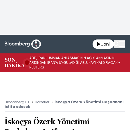
Canlı
ABD, İRAN-UMMAN ANLAŞMASININ AÇIKLANMASININ
AB
SON
ARDINDAN İRAN'A UYGULADIĞI ABLUKAYI KALDIRACAK -
GE
DAKİKA
REUTERS
UY
Bloomberg HT
Haberler
İskoçya Özerk Yönetimi Başbakanı
istifa edecek
İskoçya Özerk Yönetimi