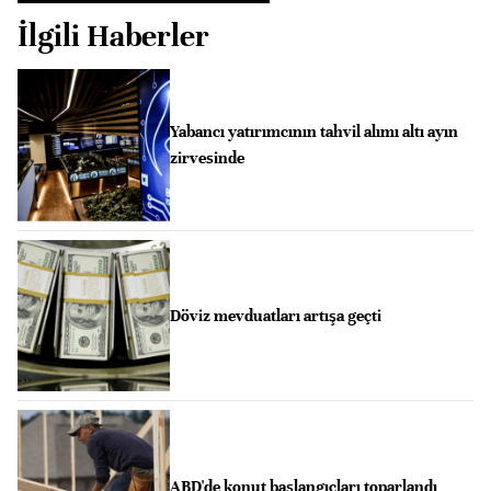
İlgili Haberler
Yabancı yatırımcının tahvil alımı altı ayın
zirvesinde
Döviz mevduatları artışa geçti
ABD'de konut başlangıçları toparlandı