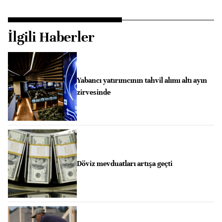
İlgili Haberler
Yabancı yatırımcının tahvil alımı altı ayın
zirvesinde
Döviz mevduatları artışa geçti