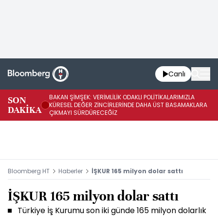
Canlı
BAKAN ŞİMŞEK: VERİMLİLİK ODAKLI POLİTİKALARIMIZLA
BA
SON
KÜRESEL DEĞER ZİNCİRLERİNDE DAHA ÜST BASAMAKLARA
VE
DAKİKA
ÇIKMAYI SÜRDÜRECEĞİZ
DÖ
Bloomberg HT
Haberler
İŞKUR 165 milyon dolar sattı
İŞKUR 165 milyon dolar sattı
Türkiye İş Kurumu son iki günde 165 milyon dolarlık