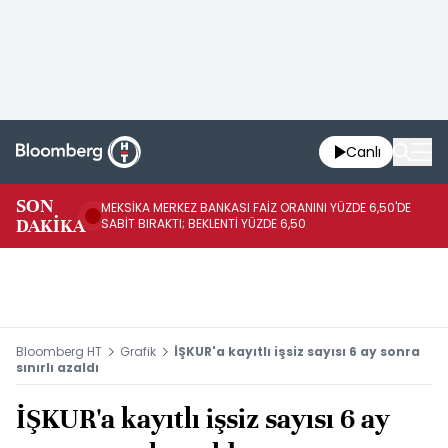
Canlı
SON
MEKSİKA MERKEZ BANKASI FAİZ ORANINI YÜZDE 6,50'DE
OY
DAKİKA
SABİT BIRAKTI; BEKLENTİ YÜZDE 6,50
AÇ
Bloomberg HT
Grafik
İŞKUR'a kayıtlı işsiz sayısı 6 ay sonra
sınırlı azaldı
İŞKUR'a kayıtlı işsiz sayısı 6 ay