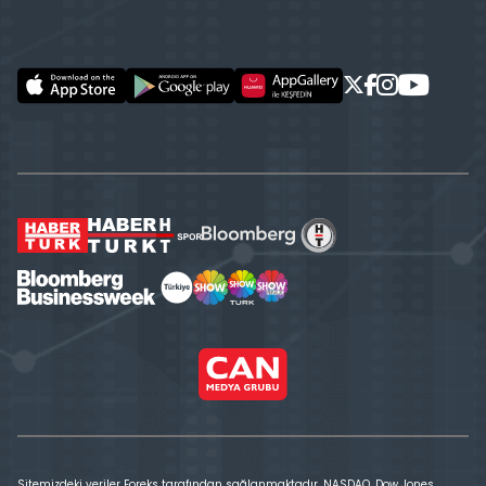
Sitemizdeki veriler Foreks tarafından sağlanmaktadır. NASDAQ, Dow Jones