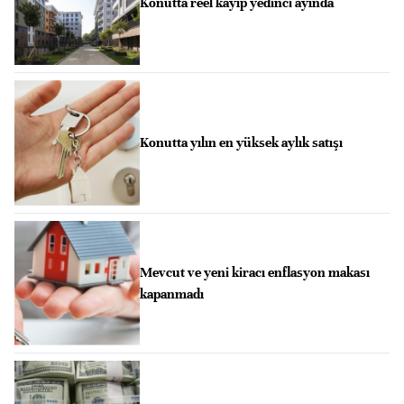
Konutta reel kayıp yedinci ayında
Konutta yılın en yüksek aylık satışı
Mevcut ve yeni kiracı enflasyon makası
kapanmadı