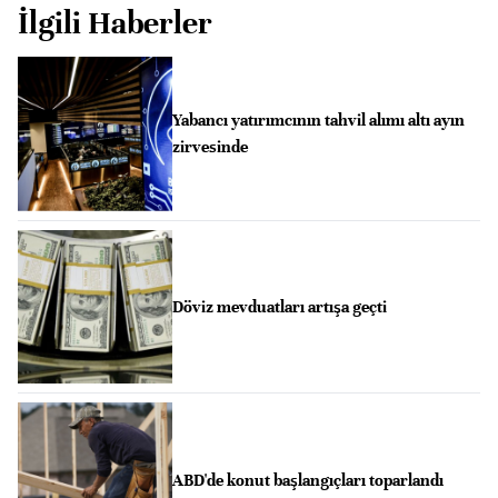
İlgili Haberler
Yabancı yatırımcının tahvil alımı altı ayın
zirvesinde
Döviz mevduatları artışa geçti
ABD'de konut başlangıçları toparlandı