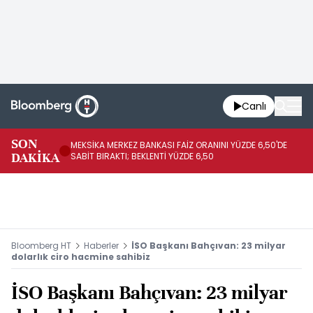
Canlı
SON
MEKSİKA MERKEZ BANKASI FAİZ ORANINI YÜZDE 6,50'DE
OY
DAKİKA
SABİT BIRAKTI; BEKLENTİ YÜZDE 6,50
AÇ
Bloomberg HT
Haberler
İSO Başkanı Bahçıvan: 23 milyar
dolarlık ciro hacmine sahibiz
İSO Başkanı Bahçıvan: 23 milyar