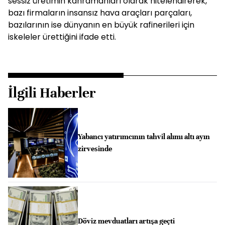
sessiz üretimin kahramanları olarak nitelendirerek,
bazı firmaların insansız hava araçları parçaları,
bazılarının ise dünyanın en büyük rafinerileri için
iskeleler ürettiğini ifade etti.
İlgili Haberler
Yabancı yatırımcının tahvil alımı altı ayın
zirvesinde
Döviz mevduatları artışa geçti