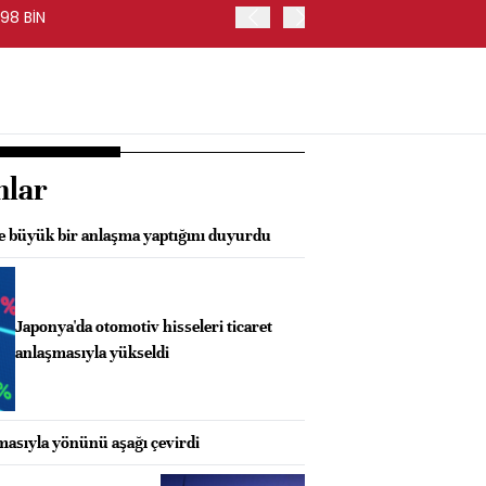
98 BİN
FED BAŞKANI WARSH, PİYA
nlar
e büyük bir anlaşma yaptığını duyurdu
Japonya'da otomotiv hisseleri ticaret
anlaşmasıyla yükseldi
şmasıyla yönünü aşağı çevirdi