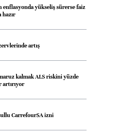
 enflasyonda yükseliş sürerse faiz
a hazır
rvlerinde artış
 maruz kalmak ALS riskini yüzde
 artırıyor
şullu CarrefourSA izni