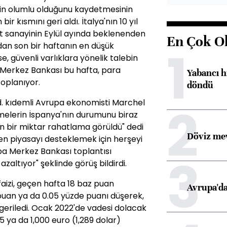
çin olumlu olduğunu kaydetmesinin
r kısmını geri aldı. İtalya'nın 10 yıl
alat sanayinin Eylül ayında beklenenden
En Çok O
an son bir haftanın en düşük
1
se, güvenli varlıklara yönelik talebin
 Merkez Bankası bu hafta, para
Yabancı h
toplanıyor.
döndü
td. kıdemli Avrupa ekonomisti Marchel
2
melerin İspanya'nın durumunu biraz
n bir miktar rahatlama görüldü" dedi
Döviz mev
n piyasayı desteklemek için herşeyi
pa Merkez Bankası toplantısı
3
azaltıyor" şeklinde görüş bildirdi.
n faizi, geçen hafta 18 baz puan
Avrupa'da
puan ya da 0.05 yüzde puanı düşerek,
a geriledi. Ocak 2022'de vadesi dolacak
335 ya da 1,000 euro (1,289 dolar)