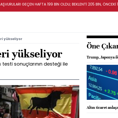
BAŞVURULARI GEÇEN HAFTA 199 BİN OLDU; BEKLENTİ 205 BİN, ÖNCEKİ 1
ri yükseliyor
Öne Çıka
eri yükseliyor
Trump, Japonya il
 testi sonuçlarının desteği ile
Altın ticaret anla