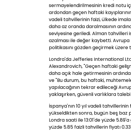
sermayelendirilmesinin kredi notu i
ardondan geçen haftaki kayıplarının bi
vadeli tahvillerinin faizi, ülkede im
daha az oranda daralmasının ardınd
seviyesine geriledi. Alman tahvilleri i
azalması ile değer kaybetti. Avrupa
politikasını gözden geçirmek üzere 
Londra'da Jefferies International L
Alexandrovich, "Geçen haftaki geliş
daha açık hale getirmesinin ardında
ve "Bu durum, bu haftaki, muhtemele
yapılacağının tekrar edileceği Avru
yaklaşırken, güvenli varlıklara talebi 
İspanya'nın 10 yıl vadeli tahvillerini
yükseldikten sonra, bugün beş baz 
Londra saati ile 13:01'de yüzde 5.89'
yüzde 5.85 faizli tahvillerin fiyatı 0.