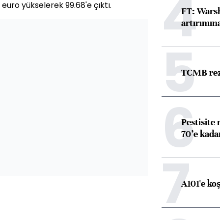
4
 euro yükselerek 99.68'e çıktı.
FT: Warsh
artırımın
5
TCMB reze
6
Pestisite
70’e kadar
7
A101'e ko