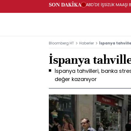
SON DAKİKA
ABD'DE İŞSİZLİK MAAŞI 
Bloomberg HT
Haberler
İspanya tahville
İspanya tahvill
İspanya tahvilleri, banka stres
değer kazanıyor