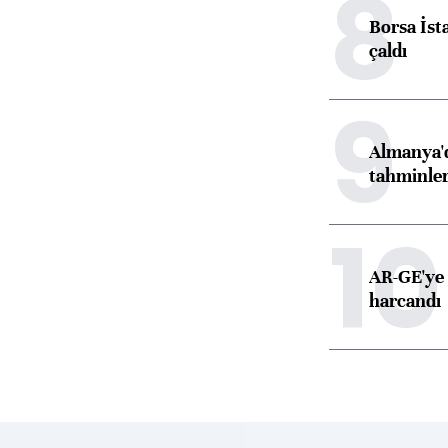
8
Borsa İst
çaldı
9
Almanya'd
tahminler
10
AR-GE'ye 
harcandı