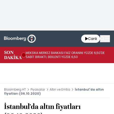
Canlı
SON
MEKSİKA MERKEZ BANKASI FAİZ ORANINI YÜZDE 6,50'DE
OY
DAKİKA
SABİT BIRAKTI; BEKLENTİ YÜZDE 6,50
AÇ
Bloomberg HT
Piyasalar
Altın ve Emtia
İstanbul'da altın
fiyatları (06.10.2020)
İstanbul'da altın fiyatları