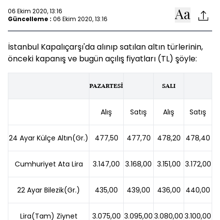
06 Ekim 2020, 13:16
Güncelleme :
06 Ekim 2020, 13:16
İstanbul Kapalıçarşı'da alınıp satılan altın türlerinin,
önceki kapanış ve bugün açılış fiyatları (TL) şöyle:
PAZARTESİ
SALI
Alış
Satış
Alış
Satış
24 Ayar Külçe Altın(Gr.)
477,50
477,70
478,20
478,40
Cumhuriyet Ata Lira
3.147,00
3.168,00
3.151,00
3.172,00
22 Ayar Bilezik(Gr.)
435,00
439,00
436,00
440,00
Lira(Tam) Ziynet
3.075,00
3.095,00
3.080,00
3.100,00