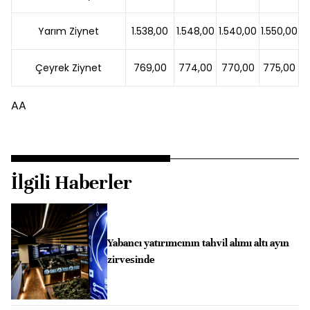
Yarım Ziynet
1.538,00
1.548,00
1.540,00
1.550,00
Çeyrek Ziynet
769,00
774,00
770,00
775,00
AA
İlgili Haberler
Yabancı yatırımcının tahvil alımı altı ayın
zirvesinde