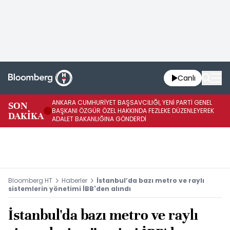
Canlı
ANKARA CUMHURİYET BAŞSAVCILIĞI, YENİ PARTİ GENEL
SON
YE
BAŞKANI ÖZGÜR ÖZEL HAKKINDA FEZLEKE DÜZENLEYEREK
DAKİKA
HA
ADALET BAKANLIĞINA GÖNDERDİ
Bloomberg HT
Haberler
İstanbul’da bazı metro ve raylı
sistemlerin yönetimi İBB'den alındı
İstanbul'da bazı metro ve raylı