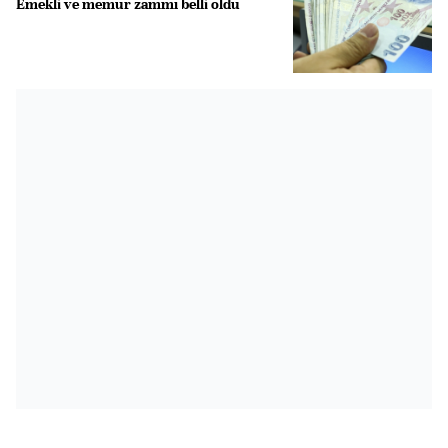
Emekli ve memur zammı belli oldu