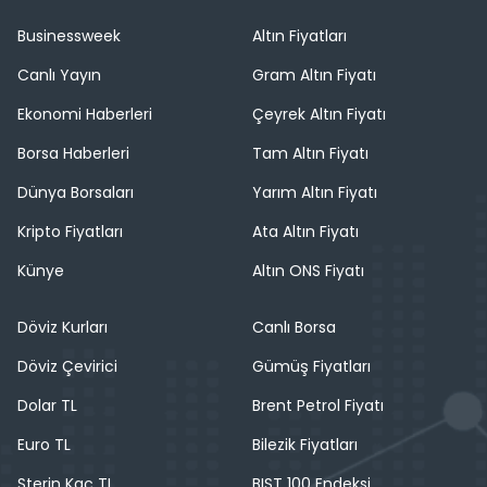
Businessweek
Altın Fiyatları
Canlı Yayın
Gram Altın Fiyatı
Ekonomi Haberleri
Çeyrek Altın Fiyatı
Borsa Haberleri
Tam Altın Fiyatı
Dünya Borsaları
Yarım Altın Fiyatı
Kripto Fiyatları
Ata Altın Fiyatı
Künye
Altın ONS Fiyatı
Döviz Kurları
Canlı Borsa
Döviz Çevirici
Gümüş Fiyatları
Dolar TL
Brent Petrol Fiyatı
Euro TL
Bilezik Fiyatları
Sterin Kaç TL
BIST 100 Endeksi