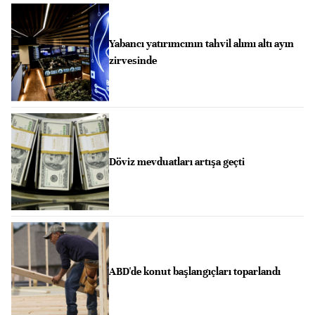
Yabancı yatırımcının tahvil alımı altı ayın
zirvesinde
Döviz mevduatları artışa geçti
ABD'de konut başlangıçları toparlandı