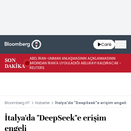
Canlı
ABD, İRAN-UMMAN ANLAŞMASININ AÇIKLANMASININ
AB
SON
ARDINDAN İRAN'A UYGULADIĞI ABLUKAYI KALDIRACAK -
GE
DAKİKA
REUTERS
UY
Bloomberg HT
Haberler
İtalya'da "DeepSeek"e erişim engeli
İtalya'da "DeepSeek"e erişim
engeli