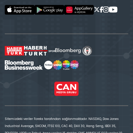
Sitemizdeki veriler Foreks tarafından sağlanmaktadır. NASDAQ, Dow Jones
Industrial Average, SHCOM, FTSE 100, CAC 40, DAX 30, Hang Seng, IBEX 35,