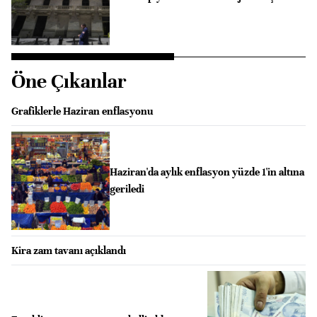
Öne Çıkanlar
Grafiklerle Haziran enflasyonu
Haziran'da aylık enflasyon yüzde 1'in altına
geriledi
Kira zam tavanı açıklandı