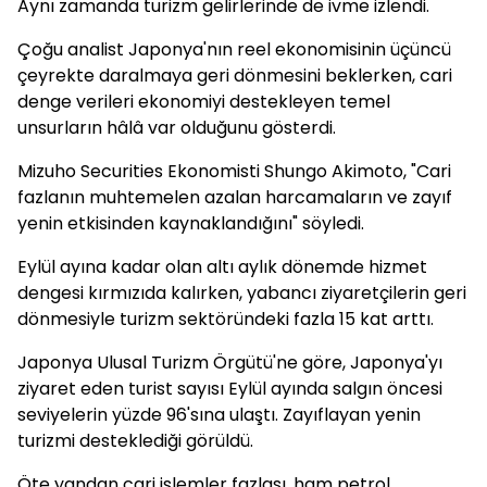
Aynı zamanda turizm gelirlerinde de ivme izlendi.
Çoğu analist Japonya'nın reel ekonomisinin üçüncü
çeyrekte daralmaya geri dönmesini beklerken, cari
denge verileri ekonomiyi destekleyen temel
unsurların hâlâ var olduğunu gösterdi.
Mizuho Securities Ekonomisti Shungo Akimoto, "Cari
fazlanın muhtemelen azalan harcamaların ve zayıf
yenin etkisinden kaynaklandığını" söyledi.
Eylül ayına kadar olan altı aylık dönemde hizmet
dengesi kırmızıda kalırken, yabancı ziyaretçilerin geri
dönmesiyle turizm sektöründeki fazla 15 kat arttı.
Japonya Ulusal Turizm Örgütü'ne göre, Japonya'yı
ziyaret eden turist sayısı Eylül ayında salgın öncesi
seviyelerin yüzde 96'sına ulaştı. Zayıflayan yenin
turizmi desteklediği görüldü.
Öte yandan cari işlemler fazlası, ham petrol,