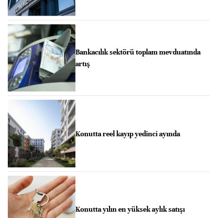
Bankacılık sektörü toplam mevduatında
artış
Konutta reel kayıp yedinci ayında
Konutta yılın en yüksek aylık satışı