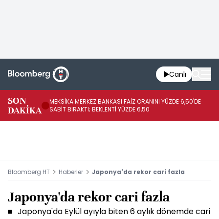
Canlı
SON
MEKSİKA MERKEZ BANKASI FAİZ ORANINI YÜZDE 6,50'DE
OY
DAKİKA
SABİT BIRAKTI; BEKLENTİ YÜZDE 6,50
AÇ
Bloomberg HT
Haberler
Japonya'da rekor cari fazla
Japonya'da rekor cari fazla
Japonya'da Eylül ayıyla biten 6 aylık dönemde cari