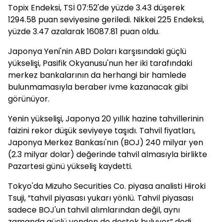
Topix Endeksi, TSİ 07:52'de yüzde 3.43 düşerek
1294.58 puan seviyesine geriledi. Nikkei 225 Endeksi,
yüzde 3.47 azalarak 16087.81 puan oldu.
Japonya Yeni'nin ABD Doları karşısındaki güçlü
yükselişi, Pasifik Okyanusu'nun her iki tarafındaki
merkez bankalarının da herhangi bir hamlede
bulunmamasıyla beraber ivme kazanacak gibi
görünüyor.
Yenin yükselişi, Japonya 20 yıllık hazine tahvillerinin
faizini rekor düşük seviyeye taşıdı. Tahvil fiyatları,
Japonya Merkez Bankası'nın (BOJ) 240 milyar yen
(2.3 milyar dolar) değerinde tahvil almasıyla birlikte
Pazartesi günü yükseliş kaydetti.
Tokyo'da Mizuho Securities Co. piyasa analisti Hiroki
Tsuji, “tahvil piyasası yukarı yönlü. Tahvil piyasası
sadece BOJ'un tahvil alımlarından değil, aynı
zamanda güçlü yenden de destek buluyor” dedi.