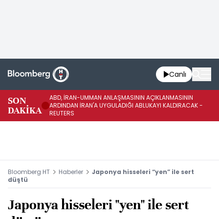
Canlı
ABD, İRAN-UMMAN ANLAŞMASININ AÇIKLANMASININ
AB
SON
ARDINDAN İRAN'A UYGULADIĞI ABLUKAYI KALDIRACAK -
GE
DAKİKA
REUTERS
UY
Bloomberg HT
Haberler
Japonya hisseleri “yen” ile sert
düştü
Japonya hisseleri "yen" ile sert