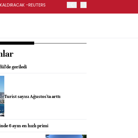
 KALDIRACAK -REUTERS
ABD DIŞİŞLERİ BAKANLIĞI
UYGULANACAK
nlar
ül'de geriledi
Turist sayısı Ağustos'ta arttı
nde 6 ayın en hızlı primi