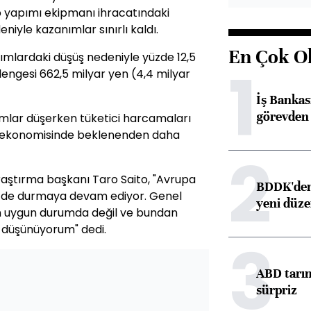
ip yapımı ekipmanı ihracatındaki
niyle kazanımlar sınırlı kaldı.
En Çok O
 alımlardaki düşüş nedeniyle yüzde 12,5
1
dengesi 662,5 milyar yen (4,4 milyar
İş Banka
görevden 
ımlar düşerken tüketici harcamaları
 ekonomisinde beklenenden daha
2
raştırma başkanı Taro Saito, "Avrupa
BDDK'den 
n de durmaya devam ediyor. Genel
yeni düz
n uygun durumda değil ve bundan
i düşünüyorum" dedi.
3
ABD tarım
sürpriz