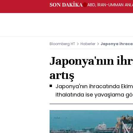
SON DAKİKA
ABD, İRAN-UMMAN ANLA
Bloomberg HT
Haberler
Japonya ihracatı
Japonya'nın ihr
artış
Japonya'nın ihracatında Ekim a
ithalatında ise yavaşlama gö