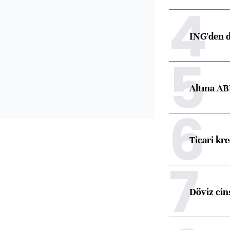
4
ING'den d
5
Altına AB
6
Ticari kr
7
Döviz cins