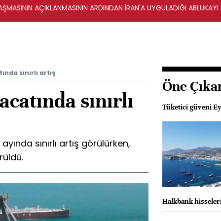
ŞMASININ AÇIKLANMASININ ARDINDAN İRAN'A UYGULADIĞI ABLUKAYI
nda sınırlı artış
Öne Çıka
acatında sınırlı
Tüketici güveni Eyl
yında sınırlı artış görülürken,
rüldü.
Halkbank hisseleri