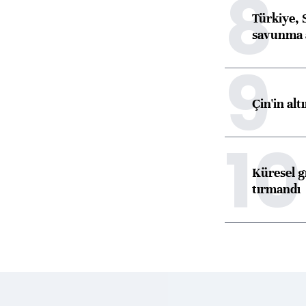
8
Türkiye, 
savunma 
9
Çin'in alt
10
Küresel gı
tırmandı