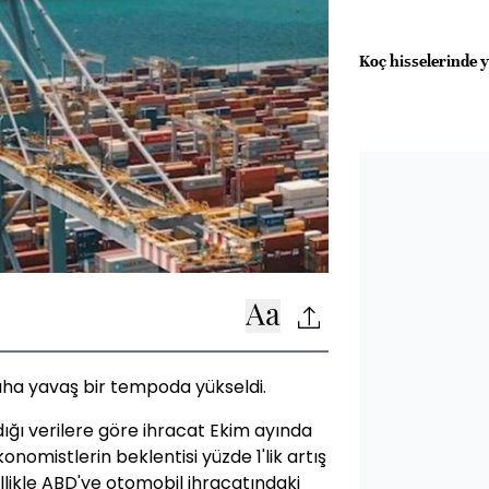
Koç hisselerinde y
aha yavaş bir tempoda yükseldi.
ığı verilere göre ihracat Ekim ayında
konomistlerin beklentisi yüzde 1'lik artış
llikle ABD'ye otomobil ihracatındaki