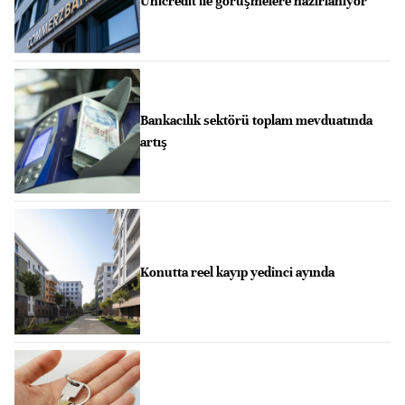
Unicredit ile görüşmelere hazırlanıyor
Bankacılık sektörü toplam mevduatında
artış
Konutta reel kayıp yedinci ayında