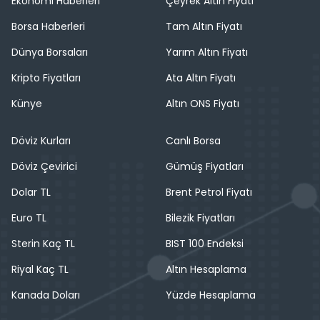
Ekonomi Haberleri
Çeyrek Altın Fiyatı
Borsa Haberleri
Tam Altın Fiyatı
Dünya Borsaları
Yarım Altın Fiyatı
Kripto Fiyatları
Ata Altın Fiyatı
Künye
Altın ONS Fiyatı
Döviz Kurları
Canlı Borsa
Döviz Çevirici
Gümüş Fiyatları
Dolar TL
Brent Petrol Fiyatı
Euro TL
Bilezik Fiyatları
Sterin Kaç TL
BIST 100 Endeksi
Riyal Kaç TL
Altın Hesaplama
Kanada Doları
Yüzde Hesaplama