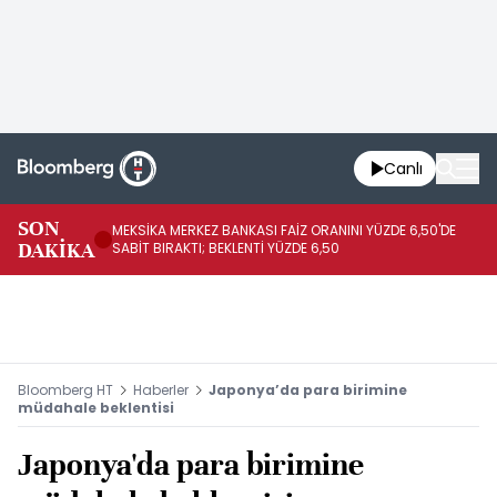
Canlı
SON
MEKSİKA MERKEZ BANKASI FAİZ ORANINI YÜZDE 6,50'DE
OY
DAKİKA
SABİT BIRAKTI; BEKLENTİ YÜZDE 6,50
AÇ
Bloomberg HT
Haberler
Japonya’da para birimine
müdahale beklentisi
Japonya'da para birimine