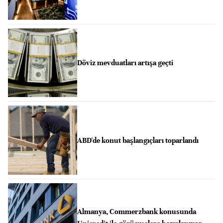
Döviz mevduatları artışa geçti
ABD'de konut başlangıçları toparlandı
Almanya, Commerzbank konusunda