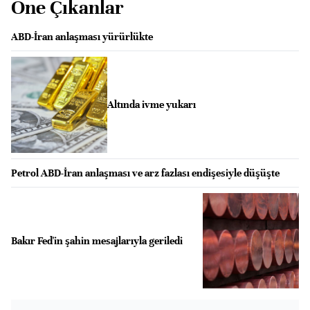
Öne Çıkanlar
ABD-İran anlaşması yürürlükte
Altında ivme yukarı
Petrol ABD-İran anlaşması ve arz fazlası endişesiyle düşüşte
Bakır Fed'in şahin mesajlarıyla geriledi