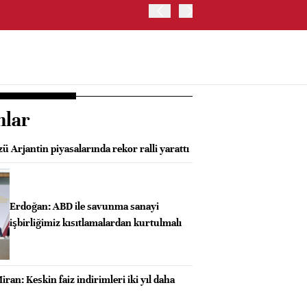
ABD HAZİNE BAKANLIĞI'NIN
nlar
ü Arjantin piyasalarında rekor ralli yarattı
Erdoğan: ABD ile savunma sanayi
işbirliğimiz kısıtlamalardan kurtulmalı
iran: Keskin faiz indirimleri iki yıl daha