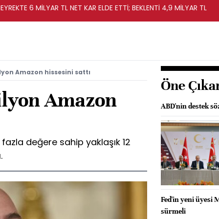
EYREKTE 6 MİLYAR TL NET KAR ELDE ETTİ; BEKLENTİ 4,9 MİLYAR TL
ilyon Amazon hissesini sattı
Öne Çıka
milyon Amazon
ABD'nin destek söz
 fazla değere sahip yaklaşık 12
.
Fed'in yeni üyesi M
sürmeli