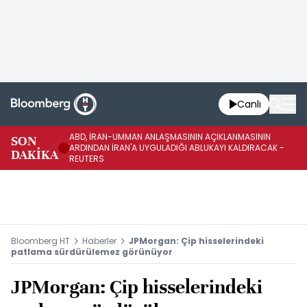
Canlı
ABD, İRAN-UMMAN ANLAŞMASININ AÇIKLANMASININ
AB
SON
ARDINDAN İRAN'A UYGULADIĞI ABLUKAYI KALDIRACAK -
GE
DAKİKA
REUTERS
UY
Bloomberg HT
Haberler
JPMorgan: Çip hisselerindeki
patlama sürdürülemez görünüyor
JPMorgan: Çip hisselerindeki