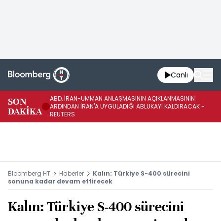
Canlı
ABD, İRAN-UMMAN ANLAŞMASININ AÇIKLANMASININ
AB
SON
ARDINDAN İRAN'A UYGULADIĞI ABLUKAYI KALDIRACAK -
GE
DAKİKA
REUTERS
UY
Bloomberg HT
Haberler
Kalın: Türkiye S-400 sürecini
sonuna kadar devam ettirecek
Kalın: Türkiye S-400 sürecini