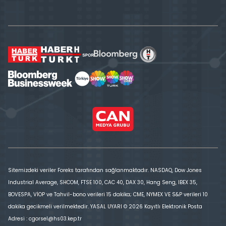
Sitemizdeki veriler Foreks tarafından sağlanmaktadır. NASDAQ, Dow Jones
Industrial Average, SHCOM, FTSE 100, CAC 40, DAX 30, Hang Seng, IBEX 35,
BOVESPA, VİOP ve Tahvil-bono verileri 15 dakika; CME, NYMEX VE S&P verileri 10
dakika gecikmeli verilmektedir. YASAL UYARI © 2026 Kayıtlı Elektronik Posta
Adresi : cgorsel@hs03.kep.tr