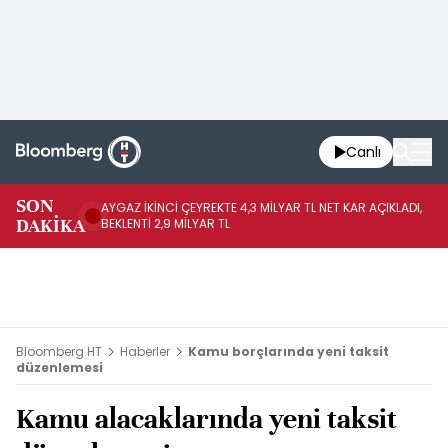
Canlı
SON
AYGAZ İKİNCİ ÇEYREKTE 4,3 MİLYAR TL NET KAR AÇIKLADI,
AB
DAKİKA
BEKLENTİ 2,9 MİLYAR TL
BU
Bloomberg HT
Haberler
Kamu borçlarında yeni taksit
düzenlemesi
Kamu alacaklarında yeni taksit