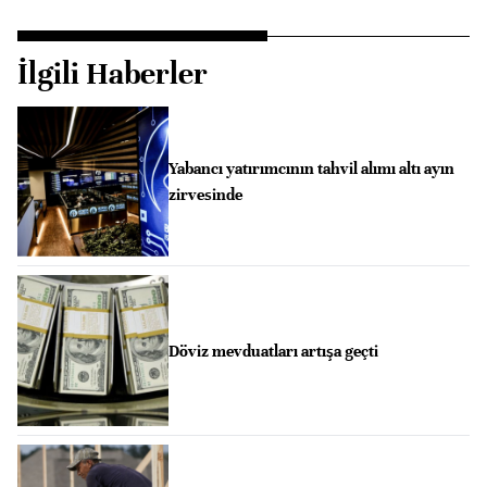
İlgili Haberler
Yabancı yatırımcının tahvil alımı altı ayın
zirvesinde
Döviz mevduatları artışa geçti