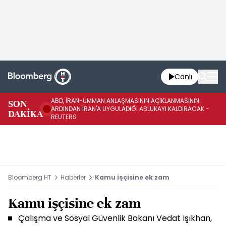
Canlı
ABD, İRAN-UMMAN ANLAŞMASININ AÇIKLANMASININ
AB
SON
ARDINDAN İRAN'A UYGULADIĞI ABLUKAYI KALDIRACAK -
GE
DAKİKA
REUTERS
UY
Bloomberg HT
Haberler
Kamu işçisine ek zam
Kamu işçisine ek zam
Çalışma ve Sosyal Güvenlik Bakanı Vedat Işıkhan,