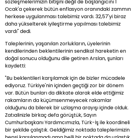
sözleşmelerimizin bitişini değil de başlangıcını 1
Ocak'a çekerek bütün enflasyon oranındaki zammın
herkese uygulanması talebimiz vardı. 32,57'yi biraz
daha yükselterek iyileştirme yapılması talebimiz
vardı" dedi.
Taleplerinin, yaşanılan zorlukların, üyelerinin
kendilerinden beklentilerinin sendikal hareketin en
doğal sonucu olduğunu dile getiren Arslan, şunları
kaydetti:
"Bu beklentileri karşılamak için de bizler mücadele
ediyoruz. Türkiye'nin içinden geçtiği zor bir dönem
var. Bütün bunları da dikkate alarak elde ettiğimiz
rakamların da küçümsenmeyecek rakamlar
olduğunu da bilerek bir uzlaşma arayışı içinde olduk.
Zatıalinizle birkaç defa görüştük, Sayın
Cumhurbaşkanı Yardımcımızla, Türk-İş ile koordineli
bir şekilde çalıştık. Geldiğimiz noktada taleplerimizin
hepsi karşılanmadı ama belli bir noktada da uzlaştık,