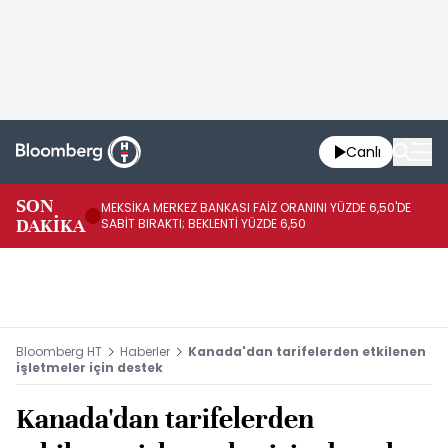
Canlı
SON
MEKSİKA MERKEZ BANKASI FAİZ ORANINI YÜZDE 6,50'DE
OY
DAKİKA
SABİT BIRAKTI; BEKLENTİ YÜZDE 6,50
AÇ
Bloomberg HT
Haberler
Kanada'dan tarifelerden etkilenen
işletmeler için destek
Kanada'dan tarifelerden