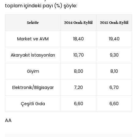
toplam içindeki payı (%) şöyle:
Sektör
2014 Ocak-Eylül
2015 Ocak-Eylül
Market ve AVM
18,40
19,40
Akaryakıt İstasyonları
10,70
9,30
Giyim
8,00
8,10
Elektronik/Bilgisayar
7,20
6,70
Çeşitli Gıda
6,60
6,60
AA