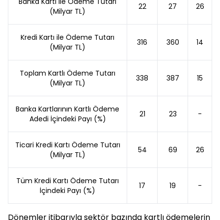
Banka Kartı ile Ödeme Tutarı
22
27
26
(Milyar TL)
Kredi Kartı ile Ödeme Tutarı
316
360
14
(Milyar TL)
Toplam Kartlı Ödeme Tutarı
338
387
15
(Milyar TL)
Banka Kartlarının Kartlı Ödeme
21
23
-
Adedi İçindeki Payı (%)
Ticari Kredi Kartı Ödeme Tutarı
54
69
26
(Milyar TL)
Tüm Kredi Kartı Ödeme Tutarı
17
19
-
İçindeki Payı (%)
Dönemler itibarıyla sektör bazında kartlı ödemelerin