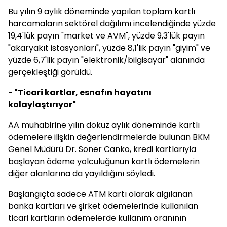
Bu yılın 9 aylık döneminde yapılan toplam kartlı
harcamaların sektörel dağılımı incelendiğinde yüzde
19,4'lük payın "market ve AVM", yüzde 9,3'lük payın
"akaryakıt istasyonları", yüzde 8,1'lik payın "giyim" ve
yüzde 6,7'lik payın "elektronik/bilgisayar" alanında
gerçekleştiği görüldü.
- "Ticari kartlar, esnafın hayatını
kolaylaştırıyor"
AA muhabirine yılın dokuz aylık döneminde kartlı
ödemelere ilişkin değerlendirmelerde bulunan BKM
Genel Müdürü Dr. Soner Canko, kredi kartlarıyla
başlayan ödeme yolculuğunun kartlı ödemelerin
diğer alanlarına da yayıldığını söyledi.
Başlangıçta sadece ATM kartı olarak algılanan
banka kartları ve şirket ödemelerinde kullanılan
ticari kartların ödemelerde kullanım oranının