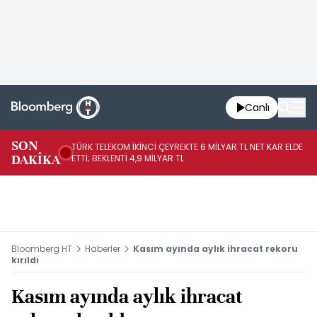
Canlı
SON
TÜRK TELEKOM İKİNCİ ÇEYREKTE 6 MİLYAR TL NET KAR ELDE
AB
DAKİKA
ETTİ; BEKLENTİ 4,9 MİLYAR TL
İR
Bloomberg HT
Haberler
Kasım ayında aylık ihracat rekoru
kırıldı
Kasım ayında aylık ihracat