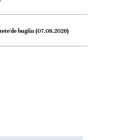
zete'de bugün (07.08.2026)
Almanya, Commerzbank
Ba
konusunda Unicredit ile
me
görüşmelere hazırlanıyor
ngıçları