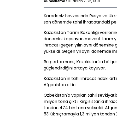
Güncelleme :
11 Haziran 2026, 10:01
Karadeniz havzasında Rusya ve Ukra
son dönemde tahıl ihracatındaki per
Kazakistan Tarım Bakanlığı verileri
dönemini kapsayan mevcut tarım yılı
ihracatı geçen yılın aynı dönemine 
yükseldi. Geçen yıl aynı dönemde ihr
Bu performans, Kazakistan'ın bölgese
güçlendirdiğini ortaya koyuyor.
Kazakistan'ın tahıl ihracatındaki art
Afganistan oldu.
Özbekistan'a yapılan tahıl sevkiyatl
milyon tona çıktı. Kırgızistan'a ihrac
tondan 474 bin tona yükseldi. Afgan
53'lük sıçramayla 1,3 milyon tondan 