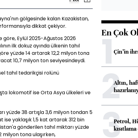
yna'nın gölgesinde kalan Kazakistan,
formansıyla dikkat çekiyor.
En Çok O
1
ne göre, Eylül 2025-Ağustos 2026
nın ilk dokuz ayında ülkenin tahıl
Çin’in ih
göre yüzde 14 artarak 12,2 milyon tona
acat 10,7 milyon ton seviyesindeydi.
2
l tahıl tedarikçisi rolünü
Altın, ha
hazırlanı
ışta lokomotif ise Orta Asya ülkeleri ve
3
arı yüzde 38 artışla 3,6 milyon tondan 5
at ise yaklaşık 1,5 kat artarak 312 bin
Petrol, H
istan'a gönderilen tahıl miktarı yüzde
kısıtlama
2 milyon tona ulaşırken,