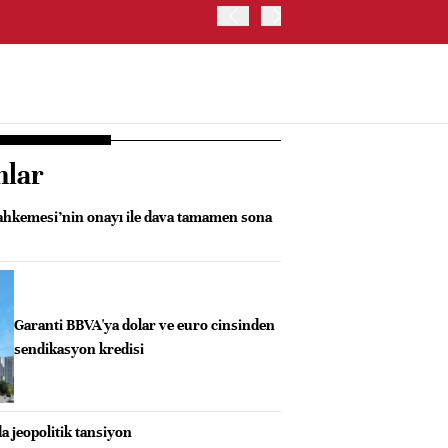
OYAK ÇİMENTO İKİNCİ ÇEY
nlar
hkemesi’nin onayı ile dava tamamen sona
Garanti BBVA'ya dolar ve euro cinsinden
sendikasyon kredisi
a jeopolitik tansiyon