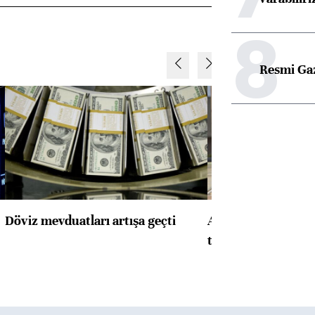
8
Resmi Ga
Döviz mevduatları artışa geçti
ABD'de konut başla
toparlandı