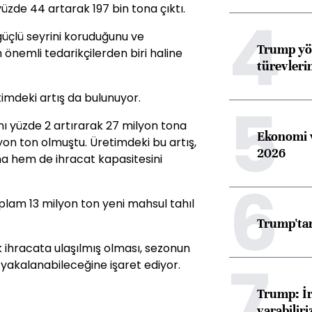
üzde 44 artarak 197 bin tona çıktı.
4
güçlü seyrini koruduğunu ve
Trump yön
 önemli tedarikçilerden biri haline
türevleri
timdeki artış da bulunuyor.
5
nı yüzde 2 artırarak 27 milyon tona
Ekonomi v
ilyon ton olmuştu. Üretimdeki bu artış,
2026
na hem de ihracat kapasitesini
6
lam 13 milyon ton yeni mahsul tahıl
Trump'tan
uk ihracata ulaşılmış olması, sezonun
7
yakalanabileceğine işaret ediyor.
Trump: İr
varabiliri