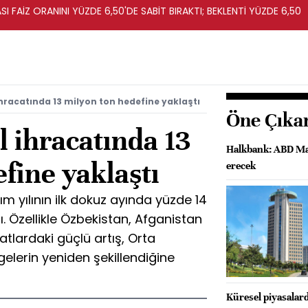
I FAİZ ORANINI YÜZDE 6,50'DE SABİT BIRAKTI; BEKLENTİ YÜZDE 6,50
ihracatında 13 milyon ton hedefine yaklaştı
Öne Çıka
l ihracatında 13
Halkbank: ABD Ma
fine yaklaştı
erecek
rım yılının ilk dokuz ayında yüzde 14
ı. Özellikle Özbekistan, Afganistan
atlardaki güçlü artış, Orta
gelerin yeniden şekillendiğine
Küresel piyasalard