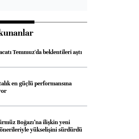
kunanlar
racatı Temmuz'da beklentileri aştı
ftalık en güçlü performansına
yor
ürmüz Boğazı’na ilişkin yeni
 önerileriyle yükselişini sürdürdü